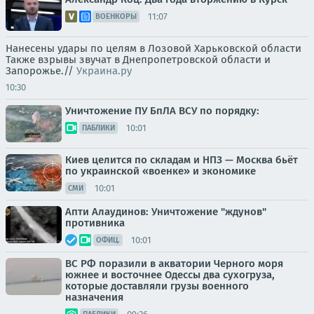
11:07
ВОЕНКОРЫ
Нанесены удары по целям в Лозовой Харьковской области
Также взрывы звучат в Днепропетровской области и
Запорожье.//
Украина.ру
10:30
Уничтожение ПУ БпЛА ВСУ по порядку:
10:01
ПАБЛИКИ
Киев целится по складам и НПЗ — Москва бьёт
по украинской «военке» и экономике
10:01
СМИ
Апти Алаудинов: Уничтожение "ждунов"
противника
10:01
ОФИЦ.
ВС РФ поразили в акватории Черного моря
южнее и восточнее Одессы два сухогруза,
которые доставляли грузы военного
назначения