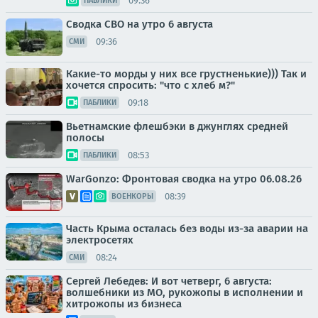
09:36
ПАБЛИКИ
Сводка СВО на утро 6 августа
09:36
СМИ
Какие-то морды у них все грустненькие))) Так и
хочется спросить: "что с хлеб м?"
09:18
ПАБЛИКИ
Вьетнамские флешбэки в джунглях средней
полосы
08:53
ПАБЛИКИ
WarGonzo: Фронтовая сводка на утро 06.08.26
08:39
ВОЕНКОРЫ
Часть Крыма осталась без воды из-за аварии на
электросетях
08:24
СМИ
Сергей Лебедев: И вот четверг, 6 августа:
волшебники из МО, рукожопы в исполнении и
хитрожопы из бизнеса