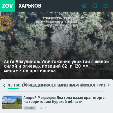
ZOV
ХАРЬКОВ
Апти Алаудинов: Уничтожение укрытий с живой
силой и огневых позиций 82- и 120-мм
миномётов противника
ЛЕНТА
ТОП
ОФИЦ.
ВИДЕО
СМИ
ВОЕНКОРЫ
МНЕНИЯ
ПАБЛИКИ
ФОТО
ЛОНГРИДЫ
Андрей Медведев: Два года назад враг вторгся
на территорию Курской области
12:17
МНЕНИЯ