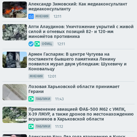
Александр Зимовский: Как медиаконсультант
медиаконсультанту
12:11
МНЕНИЯ
Апти Алаудинов: Уничтожение укрытий с живой
силой и огневых позиций 82- и 120-мм
миномётов противника
12:11
ОФИЦ.
Армен Гаспарян: В центре Чугуева на
постаменте бывшего памятника Ленину
появился мурал двум ублюдкам: Шухевичу и
Коновальцу
12:01
МНЕНИЯ
Лозовая Харьковской области принимает
Герани
11:43
ПАБЛИКИ
Применение авиацией ФАБ-500 М62 с УМПК,
Х-39 ЛМУР, а также дронов по местонахождению
всушников в Харьковской области
11:12
ПАБЛИКИ
Александр Коц: Два года вторжению в Курск