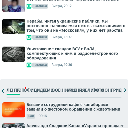
Вчера, 20:12
ПАБЛИКИ
Нерабы. Читая украинские паблики, мы
постоянно сталкиваемся с их высказываниями о
том, что они не «Московия», у них нет рабства
Вчера, 16:37
ПАБЛИКИ
Уничтожение складов ВСУ с БпЛА,
комплектующих к ним и радиоэлектронного
оборудования
Вчера, 19:36
ПАБЛИКИ
ЛЕНТА
ТОП
ОФИЦ.
ВИДЕО
СМИ
ВОЕНКОРЫ
МНЕНИЯ
ПАБЛИКИ
ФОТО
ЛОНГРИДЫ
Бывшие сотрудники кафе с капибарами
заявили о жестоком обращении с животными
00:16
СМИ
Александр Сладков: Канал «Украина пропадает