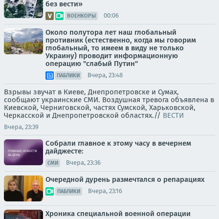
без вести»
00:06
ВОЕНКОРЫ
Около полутора лет наш глобальный
противник (естественно, когда мы говорим
глобальный, то имеем в виду не только
Украину) проводит информационную
операцию "слабый Путин"
Вчера, 23:48
ПАБЛИКИ
Взрывы звучат в Киеве, Днепропетровске и Сумах,
сообщают украинские СМИ. Воздушная тревога объявлена в
Киевской, Черниговской, частях Сумской, Харьковской,
Черкасской и Днепропетровской областях.//
ВЕСТИ
Вчера, 23:39
Собрали главное к этому часу в вечернем
дайджесте:
Вчера, 23:36
СМИ
Очередной дурень размечтался о репарациях
Вчера, 23:16
ПАБЛИКИ
Хроника специальной военной операции