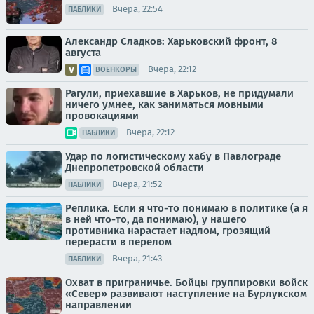
Вчера, 22:54
ПАБЛИКИ
Александр Сладков: Харьковский фронт, 8
августа
Вчера, 22:12
ВОЕНКОРЫ
Рагули, приехавшие в Харьков, не придумали
ничего умнее, как заниматься мовными
провокациями
Вчера, 22:12
ПАБЛИКИ
Удар по логистическому хабу в Павлограде
Днепропетровской области
Вчера, 21:52
ПАБЛИКИ
Реплика. Если я что-то понимаю в политике (а я
в ней что-то, да понимаю), у нашего
противника нарастает надлом, грозящий
перерасти в перелом
Вчера, 21:43
ПАБЛИКИ
Охват в приграничье. Бойцы группировки войск
«Север» развивают наступление на Бурлукском
направлении