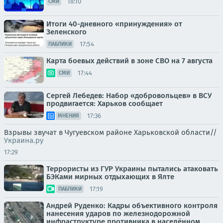
18:10
СМИ
Итоги 40-дневного «принуждения» от
Зеленского
17:54
ПАБЛИКИ
Карта боевых действий в зоне СВО на 7 августа
17:44
СМИ
Сергей Лебедев: Набор «добровольцев» в ВСУ
продвигается: Харьков сообщает
17:36
МНЕНИЯ
Взрывы звучат в Чугуевском районе Харьковской области//
Украина.ру
17:29
Террористы из ГУР Украины пытались атаковать
БЭКами мирных отдыхающих в Ялте
17:19
ПАБЛИКИ
Андрей Руденко: Кадры объективного контроля
нанесения ударов по железнодорожной
инфраструктуре противника в населённом