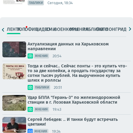
Сегодня, 18:34
ПАБЛИКИ
ЛЕНТА
ТОП
ОФИЦ.
ВИДЕО
СМИ
ВОЕНКОРЫ
МНЕНИЯ
ПАБЛИКИ
ФОТО
ЛОНГРИДЫ
Актуализация данных на Харьковском
направлении
20:54
МНЕНИЯ
Тогда и сейчас.. Сейчас понты - это купить что-
то за две копейки, а продать государству за
сотни тысяч рублей. На вырученное купить
шлюх и роллсы
20:51
ПАБЛИКИ
Удар БПЛА "Герань-3" по железнодорожной
станции в г. Лозовая Харьковской области
19:43
МНЕНИЯ
Сергей Лебедев: .. И танки будут встречать
цветами!
19:34
МНЕНИЯ