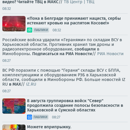
видео? Читайте ТВЦ в МАКС
//
ТВ Центр | ТВЦ
08:32
«Пока в Белграде принимают нациста, сербы
истекают кровью на распятом Косове!»
08:32
ПАБЛИКИ
Российские войска ударили «Геранями» по складам ВСУ в
Харьковской области. Противник хранил там дроны и
радиоэлектронное оборудование,
сообщили
в
Минобороны.
Подписаться на РИА Новости
//
РИА Новости
08:27
ВС РФ поразили с помощью "Герани" склады ВСУ с БПЛА,
комплектующими и оборудованием РЭБ в Харьковской
области, сообщили в Минобороны РФ. Больше новостей IZ
RU
в MAX
//
IZ.RU
08:27
8 августа группировка войск "Север"
продолжила создание полосы безопасности в
Харьковской и Сумской областях
08:27
ПАБЛИКИ
Можете вприпрыжку.