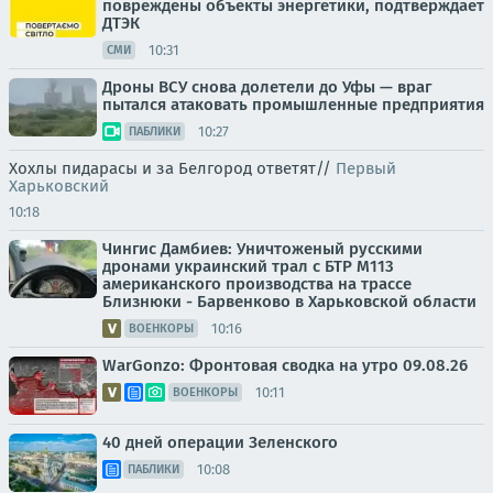
повреждены объекты энергетики, подтверждает
ДТЭК
10:31
СМИ
Дроны ВСУ снова долетели до Уфы — враг
пытался атаковать промышленные предприятия
10:27
ПАБЛИКИ
Хохлы пидарасы и за Белгород ответят//
Первый
Харьковский
10:18
Чингис Дамбиев: Уничтоженый русскими
дронами украинский трал с БТР М113
американского производства на трассе
Близнюки - Барвенково в Харьковской области
10:16
ВОЕНКОРЫ
WarGonzo: Фронтовая сводка на утро 09.08.26
10:11
ВОЕНКОРЫ
40 дней операции Зеленского
10:08
ПАБЛИКИ