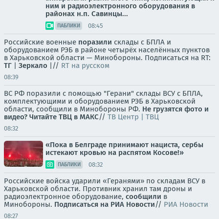
ним и радиоэлектронного оборудования в
районах н.п. Савинцы...
08:45
ПАБЛИКИ
Российские военные
поразили
склады с БПЛА и
оборудованием РЭБ в районе четырёх населённых пунктов
в Харьковской области — Минобороны. Подписаться на RT:
ТГ
|
Зеркало
|//
RT на русском
08:39
ВС РФ поразили с помощью "Герани" склады ВСУ с БПЛА,
комплектующими и оборудованием РЭБ в Харьковской
области, сообщили в Минобороны РФ.
Не грузятся фото и
видео? Читайте ТВЦ в МАКС
//
ТВ Центр | ТВЦ
08:32
«Пока в Белграде принимают нациста, сербы
истекают кровью на распятом Косове!»
08:32
ПАБЛИКИ
Российские войска ударили «Геранями» по складам ВСУ в
Харьковской области. Противник хранил там дроны и
радиоэлектронное оборудование,
сообщили
в
Минобороны.
Подписаться на РИА Новости
//
РИА Новости
08:27