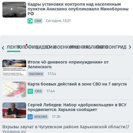
Кадры установки контроля над населенным
пунктом Анискино опубликовало Минобороны
РФ
Сегодня, 13:21
СМИ
ЛЕНТА
ТОП
ОФИЦ.
ВИДЕО
СМИ
ВОЕНКОРЫ
МНЕНИЯ
ПАБЛИКИ
ФОТО
ЛОНГРИДЫ
Итоги 40-дневного «принуждения» от
Зеленского
17:54
ПАБЛИКИ
Карта боевых действий в зоне СВО на 7 августа
17:44
СМИ
Сергей Лебедев: Набор «добровольцев» в ВСУ
продвигается: Харьков сообщает
17:36
МНЕНИЯ
Взрывы звучат в Чугуевском районе Харьковской области//
Украина.ру