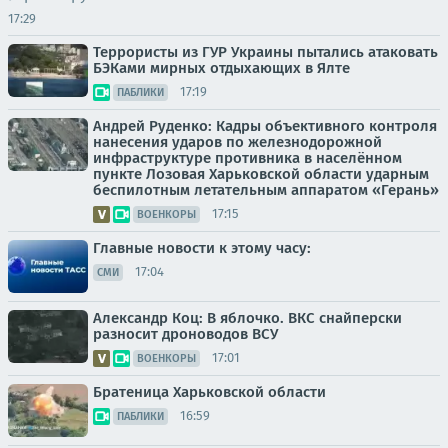
17:29
Террористы из ГУР Украины пытались атаковать
БЭКами мирных отдыхающих в Ялте
17:19
ПАБЛИКИ
Андрей Руденко: Кадры объективного контроля
нанесения ударов по железнодорожной
инфраструктуре противника в населённом
пункте Лозовая Харьковской области ударным
беспилотным летательным аппаратом «Герань»
17:15
ВОЕНКОРЫ
Главные новости к этому часу:
17:04
СМИ
Александр Коц: В яблочко. ВКС снайперски
разносит дроноводов ВСУ
17:01
ВОЕНКОРЫ
Братеница Харьковской области
16:59
ПАБЛИКИ