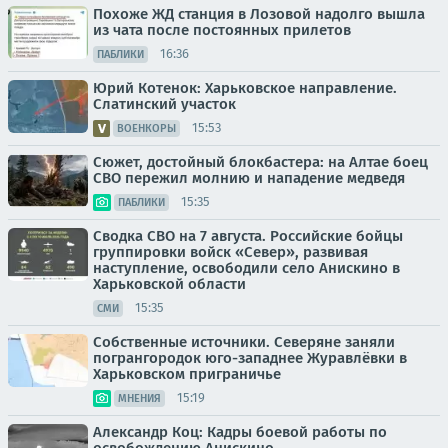
Похоже ЖД станция в Лозовой надолго вышла
из чата после постоянных прилетов
16:36
ПАБЛИКИ
Юрий Котенок: Харьковское направление.
Слатинский участок
15:53
ВОЕНКОРЫ
Сюжет, достойный блокбастера: на Алтае боец
СВО пережил молнию и нападение медведя
15:35
ПАБЛИКИ
Сводка СВО на 7 августа. Российские бойцы
группировки войск «Север», развивая
наступление, освободили село Анискино в
Харьковской области
15:35
СМИ
Собственные источники. Северяне заняли
погрангородок юго-западнее Журавлёвки в
Харьковском приграничье
15:19
МНЕНИЯ
Александр Коц: Кадры боевой работы по
освобождению Анискино