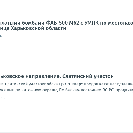
7
латыми бомбами ФАБ-500 М62 с УМПК по местонахо
еница Харьковской области
4
ьковское направление. Слатинский участок
е. Слатинский участокВойска ГрВ "Север" продолжают наступление
ки вышли на южную окраину.По балкам восточнее ВС РФ продвинули
:53