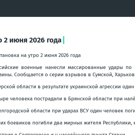
 2 июня 2026 года
тановка на утро 2 июня 2026 года
сийские военные нанесли массированные удары по 
аины. Сообщается о серии взрывов в Сумской, Харько
урской области в результате украинской агрессии оди
ыре человека пострадали в Брянской области при нал
елгородской области при ударах ВСУ один человек пог
ких боевиков погибли два мирных жителя Республики,
вия в Святогорске и у населённого пункта Ставки