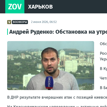
ZOV
ХАРЬКОВ
2 июня 2026, 06:52
ВОЕНКОРЫ
Андрей Руденко: Обстановка на утро
Обс
Рос
Укр
В К
Чет
В Б
В ДНР результате вчерашних атак с позиций киевс
На Краснолиманском направлении — активные дейст