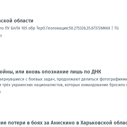
вской области
о ПУ БпЛА 105 обр ТерО.Геолокация:50.275326,35.673726MAX | TG
59
войны, или вновь опознание лишь по ДНК
ернувшиеся с боевых задач, продолжают делиться фотографиями 
трёх украинских националистов, которых командование бросило на
7
ие потери в боях за Анискино в Харьковской обла