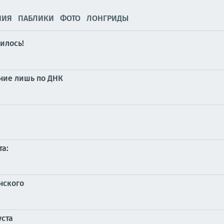
НИЯ
ПАБЛИКИ
ФОТО
ЛОНГРИДЫ
рилось!
ание лишь по ДНК
та:
нского
уста