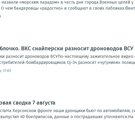
о назвали «морским парадом» в честь дня города.Военных целей у
 О чем бандеровцы «радостно» и сообщают в своих пабликах.Фанто
9
яблочко. ВКС снайперски разносит дроноводов ВСУ
ски разносит дроноводов ВСУПо-настоящему зажигательное видео
требителей-бомбардировщиков Су-34 разносят «чугунием» позиции
, 17:01
вая сводка 7 августа
устаНа Херсонском фронте наши дронщики бьют по автомобилям, си
, выпустил 40 боеприпасов, данные о пострадавших уточняются.На 