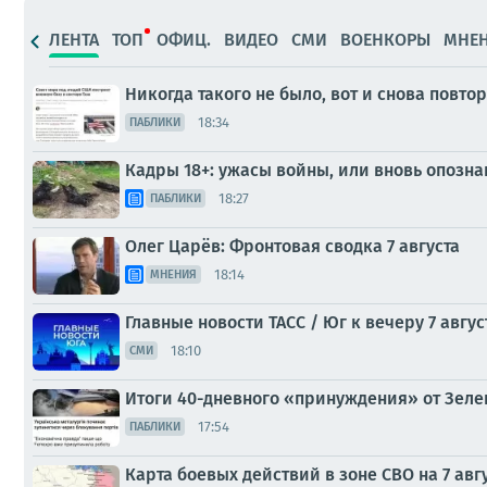
ЛЕНТА
ТОП
ОФИЦ.
ВИДЕО
СМИ
ВОЕНКОРЫ
МНЕ
Никогда такого не было, вот и снова повто
18:34
ПАБЛИКИ
Кадры 18+: ужасы войны, или вновь опозн
18:27
ПАБЛИКИ
Олег Царёв: Фронтовая сводка 7 августа
18:14
МНЕНИЯ
Главные новости ТАСС / Юг к вечеру 7 авгус
18:10
СМИ
Итоги 40-дневного «принуждения» от Зеле
17:54
ПАБЛИКИ
Карта боевых действий в зоне СВО на 7 авг