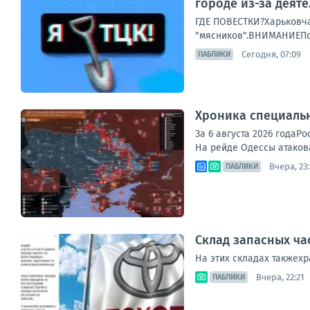
городе из-за деят
ГДЕ ПОВЕСТКИ?Харьковча
"мясников".ВНИМАНИЕПо 
Сегодня, 07:09
ПАБЛИКИ
Хроника специаль
За 6 августа 2026 года
На рейде Одессы атакова
Вчера, 23
ПАБЛИКИ
Склад запасных ча
На этих складах такжехр
Вчера, 22:21
ПАБЛИКИ