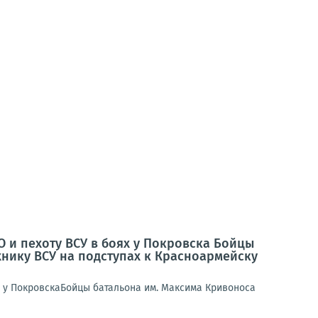
 и пехоту ВСУ в боях у Покровска Бойцы
нику ВСУ на подступах к Красноармейску
х у ПокровскаБойцы батальона им. Максима Кривоноса