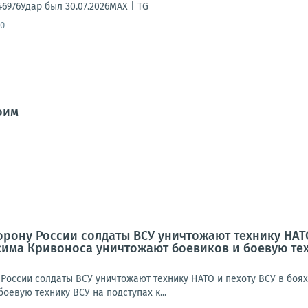
146976Удар был 30.07.2026MAX | TG
30
оим
рону России солдаты ВСУ уничтожают технику НАТО
сима Кривоноса уничтожают боевиков и боевую тех
России солдаты ВСУ уничтожают технику НАТО и пехоту ВСУ в боя
оевую технику ВСУ на подступах к...