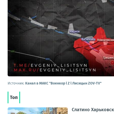
Источник:
Канал в МАКС "Военкор l Z l Лисицын ZOV-TV"
Топ
Слатино Харьковско