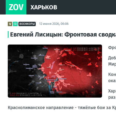
ZOV
ХАРЬКОВ
12 июня 2026, 06:06
ВОЕНКОРЫ
Евгений Лисицын: Фронтовая сводка
Фро
Доб
Мир
Кон
ока
Хар
раз
Краснолиманское направление - тяжёлые бои за К