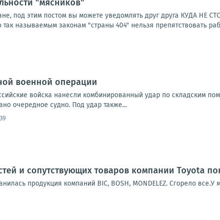
ельности "мясников"
не, под этим постом вы можете уведомлять друг друга КУДА НЕ СТ
так называемым законам "страны 404" нельзя препятствовать рабо
ной военной операции
Российские войска нанесли комбинированный удар по складским по
но очередное судно. Под удар также...
:39
стей и сопутствующих товаров компании Toyota по
анилась продукция компаний ВІС, BOSH, MONDELEZ. Сгорело все.У 