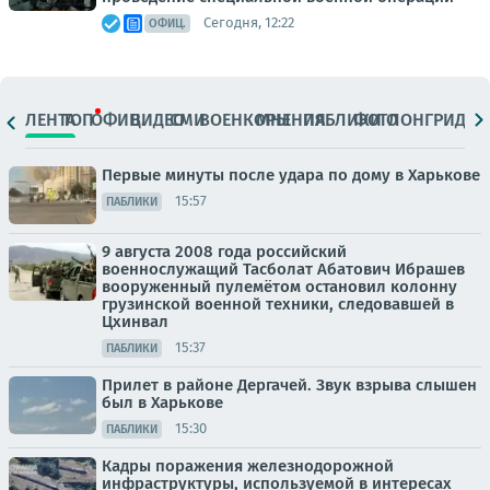
Сегодня, 12:22
ОФИЦ.
ЛЕНТА
ТОП
ОФИЦ.
ВИДЕО
СМИ
ВОЕНКОРЫ
МНЕНИЯ
ПАБЛИКИ
ФОТО
ЛОНГРИДЫ
Первые минуты после удара по дому в Харькове
15:57
ПАБЛИКИ
9 августа 2008 года российский
военнослужащий Тасболат Абатович Ибрашев
вооруженный пулемётом остановил колонну
грузинской военной техники, следовавшей в
Цхинвал
15:37
ПАБЛИКИ
Прилет в районе Дергачей. Звук взрыва слышен
был в Харькове
15:30
ПАБЛИКИ
Кадры поражения железнодорожной
инфраструктуры, используемой в интересах