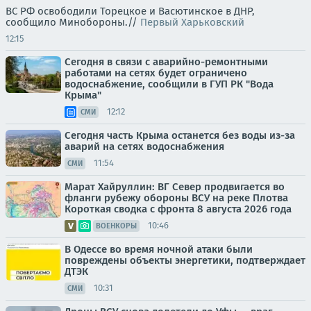
ВС РФ освободили Торецкое и Васютинское в ДНР,
сообщило Минобороны.//
Первый Харьковский
12:15
Сегодня в связи с аварийно-ремонтными
работами на сетях будет ограничено
водоснабжение, сообщили в ГУП РК "Вода
Крыма"
12:12
СМИ
Сегодня часть Крыма останется без воды из-за
аварий на сетях водоснабжения
11:54
СМИ
Марат Хайруллин: ВГ Север продвигается во
фланги рубежу обороны ВСУ на реке Плотва
Короткая сводка с фронта 8 августа 2026 года
10:46
ВОЕНКОРЫ
В Одессе во время ночной атаки были
повреждены объекты энергетики, подтверждает
ДТЭК
10:31
СМИ