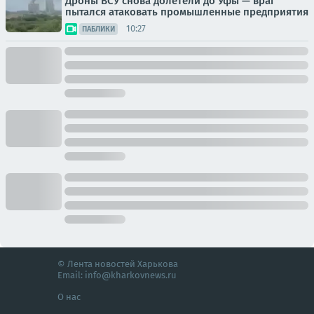
Дроны ВСУ снова долетели до Уфы — враг
пытался атаковать промышленные предприятия
10:27
ПАБЛИКИ
© Лента новостей Харькова
Email:
info@kharkovnews.ru
О нас