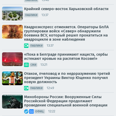
ПАБЛИКИ
Крайний северо-восток Харьковской области
13:37
ПАБЛИКИ
Квадроэкспресс отменяется. Операторы БпЛА
группировки войск «Север» обнаружили
боевика ВСУ, который решил прокатиться на
квадроцикле в зоне наблюдения
13:37
ПАБЛИКИ
«Пока в Белграде принимают нациста, сербы
истекают кровью на распятом Косове!»
13:21
СМИ
Отакои, пчеловод и по недоразумению третий
президент Украины Виктор Ющенко получил
новую должность
12:49
ПАБЛИКИ
Минобороны России: Вооруженные Силы
Российской Федерации продолжают
проведение специальной военной операции
12:22
ОФИЦ.