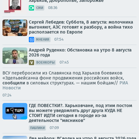
Харьков, Доброполье, Запорожье
08:36
СМИ
Сергей Лебедев: Суббота, 8 августа: молочника
выгоняют, АЗС готовят к разбору, а война тихо
расползается по Европе
07:54
МНЕНИЯ
Андрей Руденко: Обстановка на утро 8 августа
2026 года
07:45
ВОЕНКОРЫ
ВСУ перебросили из Славянска под Харьков боевиков
«Эдельвейса»на фоне продвижения российских войск,
сообщили
в силовых структурах. — нашим бойцам//
РИА
Новости
07:24
ГДЕ ПОВЕСТКИ?. Харьковчане, под этим постом
вы можете уведомлять друг друга КУДА НЕ
СТОИТ ИДТИ сегодня в городе из-за
деятельности "мясников"
07:09
ПАБЛИКИ
Два майора: #Сводка на утро 8 августа 2026 года