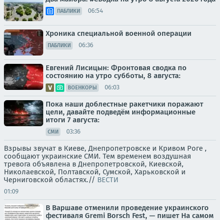
06:54
ПАБЛИКИ
Хроника специальной военной операции
06:36
ПАБЛИКИ
Евгений Лисицын: Фронтовая сводка по
состоянию на утро субботы, 8 августа:
06:03
ВОЕНКОРЫ
Пока наши доблестные ракетчики поражают
цели, давайте подведём информационные
итоги 7 августа:
03:36
СМИ
Взрывы звучат в Киеве, Днепропетровске и Кривом Роге ,
сообщают украинские СМИ. Тем временем воздушная
тревога объявлена в Днепропетровской, Киевской,
Николаевской, Полтавской, Сумской, Харьковской и
Черниговской областях.//
ВЕСТИ
01:09
В Варшаве отменили проведение украинского
фестиваля Gremi Borsch Fest, — пишет На самом