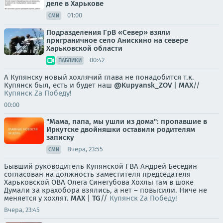
деле в Харькове
01:00
СМИ
Подразделения ГрВ «Север» взяли
приграничное село Анискино на севере
Харьковской области
00:42
ПАБЛИКИ
А Купянску новый хохлячий глава не понадобится т.к.
Купянск был, есть и будет наш
@Kupyansk_ZOV
|
MAX
//
Купянск Za Победу!
00:00
"Мама, папа, мы ушли из дома": пропавшие в
Иркутске двойняшки оставили родителям
записку
Вчера, 23:55
СМИ
Бывший руководитель Купянской ГВА Андрей Беседин
согласован на должность заместителя председателя
Харьковской ОВА Олега Синегубова Хохлы там в шоке
Думали за крахобора взялись, а нет – повысили. Ниче не
меняется у хохлят.
MAX
|
TG
//
Купянск Za Победу!
Вчера, 23:45