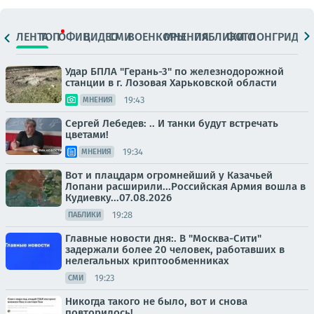
ЛЕНТА
ТОП
ОФИЦ.
ВИДЕО
СМИ
ВОЕНКОРЫ
МНЕНИЯ
ПАБЛИКИ
ФОТО
ЛОНГРИДЫ
Удар БПЛА "Герань-3" по железнодорожной
станции в г. Лозовая Харьковской области
19:43
МНЕНИЯ
Сергей Лебедев: .. И танки будут встречать
цветами!
19:34
МНЕНИЯ
Вот и плацдарм огромнейший у Казачьей
Лопани расширили...Российская Армия вошла в
Кудиевку...07.08.2026
19:28
ПАБЛИКИ
Главные новости дня:. В "Москва-Сити"
задержали более 20 человек, работавших в
нелегальных криптообменниках
19:23
СМИ
Никогда такого не было, вот и снова
повторилось!