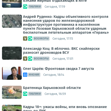
БЭКами мирных отдыхающих в Ялте
Сегодня, 17:19
ПАБЛИКИ
Андрей Руденко: Кадры объективного контроля
нанесения ударов по железнодорожной
инфраструктуре противника в населённом
пункте Лозовая Харьковской области ударным
беспилотным летательным аппаратом «Герань»
Сегодня, 17:15
ВОЕНКОРЫ
Александр Коц: В яблочко. ВКС снайперски
разносит дроноводов ВСУ
Сегодня, 17:01
ВОЕНКОРЫ
Олег Царёв: Фронтовая сводка 7 августа
Сегодня, 18:14
МНЕНИЯ
Братеница Харьковской области
Сегодня, 16:59
ПАБЛИКИ
Кадры 18+: ужасы войны, или вновь опознание
лишь по ДНК