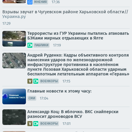
17:36
МНЕНИЯ
Взрывы звучат в Чугуевском районе Харьковской области//
Украина.ру
17:29
Террористы из ГУР Украины пытались атаковать
БЭКами мирных отдыхающих в Ялте
17:19
ПАБЛИКИ
Андрей Руденко: Кадры объективного контроля
нанесения ударов по железнодорожной
инфраструктуре противника в населённом
пункте Лозовая Харьковской области ударным
беспилотным летательным аппаратом «Герань»
17:15
ВОЕНКОРЫ
Главные новости к этому часу:
17:04
СМИ
Александр Коц: В яблочко. ВКС снайперски
разносит дроноводов ВСУ
17:01
ВОЕНКОРЫ