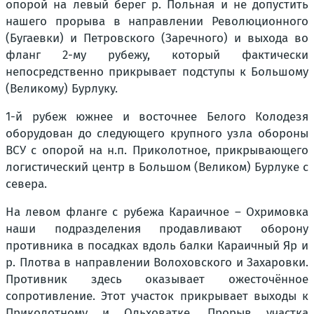
опорой на левый берег р. Польная и не допустить
нашего прорыва в направлении Революционного
(Бугаевки) и Петровского (Заречного) и выхода во
фланг 2-му рубежу, который фактически
непосредственно прикрывает подступы к Большому
(Великому) Бурлуку.
1-й рубеж южнее и восточнее Белого Колодезя
оборудован до следующего крупного узла обороны
ВСУ с опорой на н.п. Приколотное, прикрывающего
логистический центр в Большом (Великом) Бурлуке с
севера.
На левом фланге с рубежа Караичное – Охримовка
наши подразделения продавливают оборону
противника в посадках вдоль балки Караичный Яр и
р. Плотва в направлении Волоховского и Захаровки.
Противник здесь оказывает ожесточённое
сопротивление. Этот участок прикрывает выходы к
Приколотному и Ольховатке. Прорыв участка