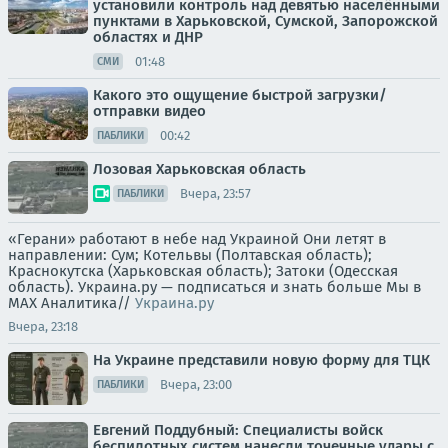
установили контроль над девятью населёнными
пунктами в Харьковской, Сумской, Запорожской
областях и ДНР
01:48
СМИ
Какого это ощущение быстрой загрузки/
отправки видео
00:42
ПАБЛИКИ
Лозовая Харьковская область
Вчера, 23:57
ПАБЛИКИ
«Герани» работают в небе над Украиной Они летят в
направлении: Сум; Котельвы (Полтавская область);
Краснокутска (Харьковская область); Затоки (Одесская
область). Украина.ру — подписаться и знать больше Мы в
MAX Аналитика//
Украина.ру
Вчера, 23:18
На Украине представили новую форму для ТЦК
Вчера, 23:00
ПАБЛИКИ
Евгений Поддубный: Специалисты войск
беспилотных систем нанесли точечные удары с