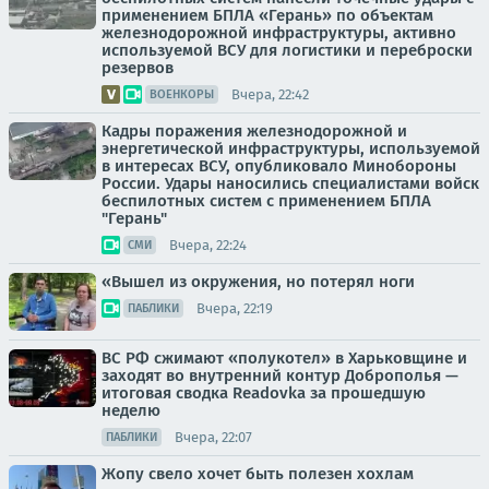
применением БПЛА «Герань» по объектам
железнодорожной инфраструктуры, активно
используемой ВСУ для логистики и переброски
резервов
Вчера, 22:42
ВОЕНКОРЫ
Кадры поражения железнодорожной и
энергетической инфраструктуры, используемой
в интересах ВСУ, опубликовало Минобороны
России. Удары наносились специалистами войск
беспилотных систем с применением БПЛА
"Герань"
Вчера, 22:24
СМИ
«Вышел из окружения, но потерял ноги
Вчера, 22:19
ПАБЛИКИ
ВС РФ сжимают «полукотел» в Харьковщине и
заходят во внутренний контур Доброполья —
итоговая сводка Readovka за прошедшую
неделю
Вчера, 22:07
ПАБЛИКИ
Жопу свело хочет быть полезен хохлам