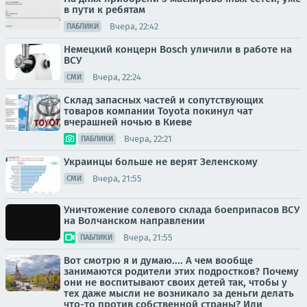
в пути к ребятам
Вчера, 22:42
ПАБЛИКИ
Немецкий концерн Bosch уличили в работе на
ВСУ
Вчера, 22:24
СМИ
Склад запасных частей и сопутствующих
товаров компании Toyota покинул чат
вчерашней ночью в Киеве
Вчера, 22:21
ПАБЛИКИ
Украинцы больше не верят Зеленскому
Вчера, 21:55
СМИ
Уничтожение солевого склада боеприпасов ВСУ
на Волчанском направлении
Вчера, 21:55
ПАБЛИКИ
Вот смотрю я и думаю.... А чем вообще
занимаются родители этих подростков? Почему
они не воспитывают своих детей так, чтобы у
тех даже мысли не возникало за деньги делать
что-то против собственной страны? Или