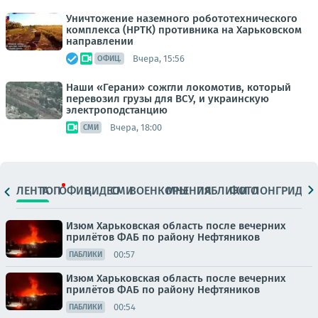
Уничтожение наземного робототехнического
комплекса (НРТК) противника на Харьковском
направлении
Вчера, 15:56
ОФИЦ.
Наши «Герани» сожгли локомотив, который
перевозил грузы для ВСУ, и украинскую
электроподстанцию
Вчера, 18:00
СМИ
ЛЕНТА
ТОП
ОФИЦ.
ВИДЕО
СМИ
ВОЕНКОРЫ
МНЕНИЯ
ПАБЛИКИ
ФОТО
ЛОНГРИДЫ
Изюм Харьковская область после вечерних
прилётов ФАБ по району Нефтяников
00:57
ПАБЛИКИ
Изюм Харьковская область после вечерних
прилётов ФАБ по району Нефтяников
00:54
ПАБЛИКИ