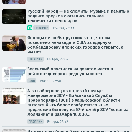
Русский народ — не сломить: Музыка и память о
подвиге предков оказались сильнее
технических неполадок
Вчера, 23:39
ПАБЛИКИ
Японцы не любят русских за то, что им
позволено ненавидеть США за ядерную
бомбардировку японских городов открыто, а
им нет
Вчера, 23:04
ПАБЛИКИ
Зеленский опустился на девятое место в
рейтинге доверия среди украинцев
Вчера, 22:58
СМИ
А вот абверовец из полевой фельд-
жандермерии ЗСУ - Вийськовой Службы
Правопорядка (ВСП) в Харьковской области
пытался быть более изобретательным,
предложив беглецу из 57-й омпбр ЗСУ "донат за
молчание" в размере 10.000...
Вчера, 22:42
ПАБЛИКИ
На днях приобрели 5 маскировочных сетей, уже