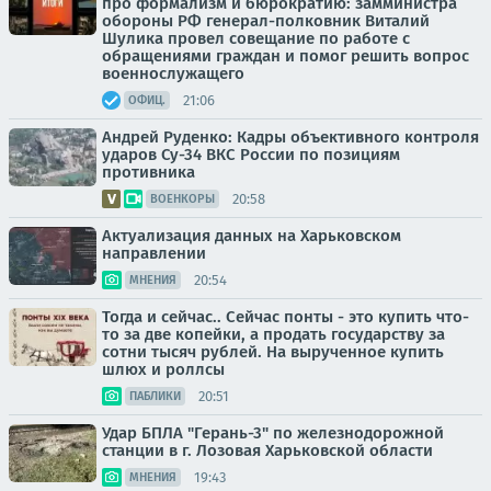
про формализм и бюрократию: замминистра
обороны РФ генерал-полковник Виталий
Шулика провел совещание по работе с
обращениями граждан и помог решить вопрос
военнослужащего
21:06
ОФИЦ.
Андрей Руденко: Кадры объективного контроля
ударов Су-34 ВКС России по позициям
противника
20:58
ВОЕНКОРЫ
Актуализация данных на Харьковском
направлении
20:54
МНЕНИЯ
Тогда и сейчас.. Сейчас понты - это купить что-
то за две копейки, а продать государству за
сотни тысяч рублей. На вырученное купить
шлюх и роллсы
20:51
ПАБЛИКИ
Удар БПЛА "Герань-3" по железнодорожной
станции в г. Лозовая Харьковской области
19:43
МНЕНИЯ