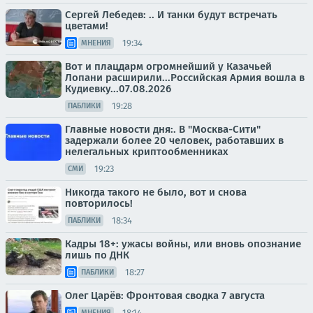
Сергей Лебедев: .. И танки будут встречать
цветами!
19:34
МНЕНИЯ
Вот и плацдарм огромнейший у Казачьей
Лопани расширили...Российская Армия вошла в
Кудиевку...07.08.2026
19:28
ПАБЛИКИ
Главные новости дня:. В "Москва-Сити"
задержали более 20 человек, работавших в
нелегальных криптообменниках
19:23
СМИ
Никогда такого не было, вот и снова
повторилось!
18:34
ПАБЛИКИ
Кадры 18+: ужасы войны, или вновь опознание
лишь по ДНК
18:27
ПАБЛИКИ
Олег Царёв: Фронтовая сводка 7 августа
18:14
МНЕНИЯ