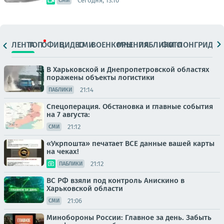
Сегодня, 13:10
СМИ
ЛЕНТА
ТОП
ОФИЦ.
ВИДЕО
СМИ
ВОЕНКОРЫ
МНЕНИЯ
ПАБЛИКИ
ФОТО
ЛОНГРИДЫ
В Харьковской и Днепропетровской областях
поражены объекты логистики
21:14
ПАБЛИКИ
Спецоперация. Обстановка и главные события
на 7 августа:
21:12
СМИ
«Укрпошта» печатает ВСЕ данные вашей карты
на чеках!
21:12
ПАБЛИКИ
ВС РФ взяли под контроль Анискино в
Харьковской области
21:06
СМИ
Минобороны России: Главное за день. Забыть