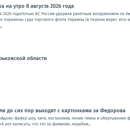
а на утро 8 августа 2026 года
та 2026 годаНочью ВС России ударили ракетным вооружением по Ки
е поражены суда торгового флота Украины (в Черном морес юго-во
54
рьковской области
ли до сих пор выходят с картонками за Федорова
айдане: файер шоу, зиги, постановки, пение гимна и обертывания
 вот написать, что это за фамилия, нерабам...