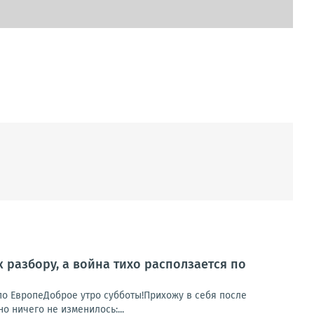
к разбору, а война тихо расползается по
я по ЕвропеДоброе утро субботы!Прихожу в себя после
о ничего не изменилось:...