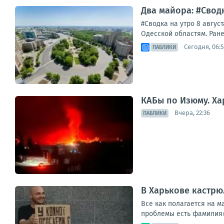
Два майора: #Сводк
#Сводка на утро 8 авгус
Одесской областям. Ране
Сегодня, 06:
ПАБЛИКИ
КАБы по Изюму. Ха
Вчера, 22:36
ПАБЛИКИ
В Харькове кастрю
Все как полагается на м
проблемы есть фамилия»А