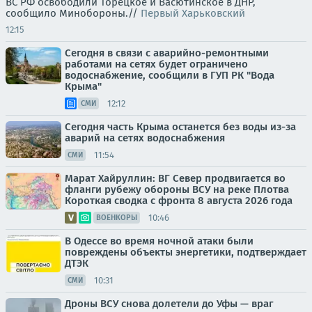
ВС РФ освободили Торецкое и Васютинское в ДНР,
сообщило Минобороны.//
Первый Харьковский
12:15
Сегодня в связи с аварийно-ремонтными
работами на сетях будет ограничено
водоснабжение, сообщили в ГУП РК "Вода
Крыма"
12:12
СМИ
Сегодня часть Крыма останется без воды из-за
аварий на сетях водоснабжения
11:54
СМИ
Марат Хайруллин: ВГ Север продвигается во
фланги рубежу обороны ВСУ на реке Плотва
Короткая сводка с фронта 8 августа 2026 года
10:46
ВОЕНКОРЫ
В Одессе во время ночной атаки были
повреждены объекты энергетики, подтверждает
ДТЭК
10:31
СМИ
Дроны ВСУ снова долетели до Уфы — враг