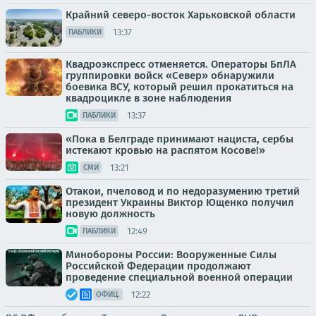
Крайний северо-восток Харьковской области
13:37
ПАБЛИКИ
Квадроэкспресс отменяется. Операторы БпЛА
группировки войск «Север» обнаружили
боевика ВСУ, который решил прокатиться на
квадроцикле в зоне наблюдения
13:37
ПАБЛИКИ
«Пока в Белграде принимают нациста, сербы
истекают кровью на распятом Косове!»
13:21
СМИ
Отакои, пчеловод и по недоразумению третий
президент Украины Виктор Ющенко получил
новую должность
12:49
ПАБЛИКИ
Минобороны России: Вооруженные Силы
Российской Федерации продолжают
проведение специальной военной операции
12:22
ОФИЦ.