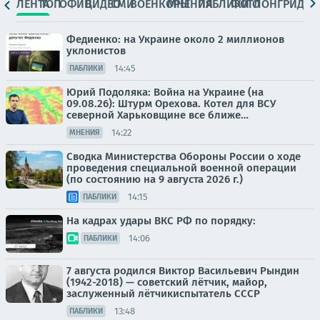
ЛЕНТА
ТОП
ОФИЦ.
ВИДЕО
СМИ
ВОЕНКОРЫ
МНЕНИЯ
ПАБЛИКИ
ФОТО
ЛОНГРИДЫ
Федиенко: на Украине около 2 миллионов
уклонистов
14:45
ПАБЛИКИ
Юрий Подоляка: Война на Украине (на
09.08.26): Штурм Орехова. Котел для ВСУ
северной Харьковщине все ближе…
14:22
МНЕНИЯ
Сводка Министерства Обороны России о ходе
проведения специальной военной операции
(по состоянию на 9 августа 2026 г.)
14:15
ПАБЛИКИ
На кадрах удары ВКС РФ по порядку:
14:06
ПАБЛИКИ
7 августа родился Виктор Васильевич Рындин
(1942-2018) — советский лётчик, майор,
заслуженный лётчикиспытатель СССР
13:48
ПАБЛИКИ