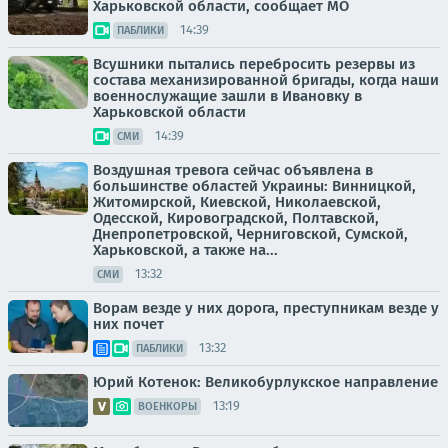
Харьковской области, сообщает МО
14:39
ПАБЛИКИ
Всушники пытались перебросить резервы из
состава механизированной бригады, когда наши
военнослужащие зашли в Ивановку в
Харьковской области
14:39
СМИ
Воздушная тревога сейчас объявлена в
большинстве областей Украины: Винницкой,
Житомирской, Киевской, Николаевской,
Одесской, Кировоградской, Полтавской,
Днепропетровской, Черниговской, Сумской,
Харьковской, а также на...
13:32
СМИ
Ворам везде у них дорога, преступникам везде у
них почет
13:32
ПАБЛИКИ
Юрий Котенок: Великобурлукское направление
13:19
ВОЕНКОРЫ