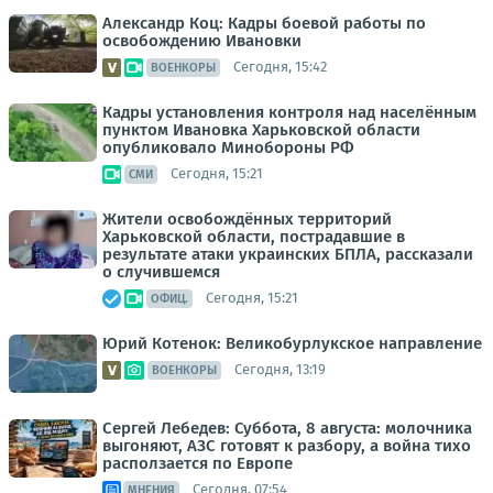
Александр Коц: Кадры боевой работы по
освобождению Ивановки
Сегодня, 15:42
ВОЕНКОРЫ
Кадры установления контроля над населённым
пунктом Ивановка Харьковской области
опубликовало Минобороны РФ
Сегодня, 15:21
СМИ
Жители освобождённых территорий
Харьковской области, пострадавшие в
результате атаки украинских БПЛА, рассказали
о случившемся
Сегодня, 15:21
ОФИЦ.
Юрий Котенок: Великобурлукское направление
Сегодня, 13:19
ВОЕНКОРЫ
Сергей Лебедев: Суббота, 8 августа: молочника
выгоняют, АЗС готовят к разбору, а война тихо
расползается по Европе
Сегодня, 07:54
МНЕНИЯ