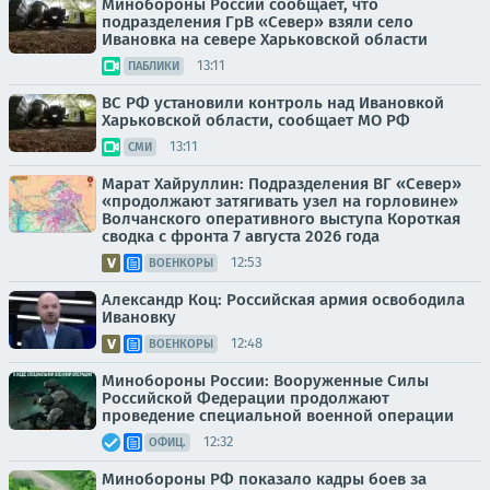
Минобороны России сообщает, что
подразделения ГрВ «Север» взяли село
Ивановка на севере Харьковской области
13:11
ПАБЛИКИ
ВС РФ установили контроль над Ивановкой
Харьковской области, сообщает МО РФ
13:11
СМИ
Марат Хайруллин: Подразделения ВГ «Север»
«продолжают затягивать узел на горловине»
Волчанского оперативного выступа Короткая
сводка с фронта 7 августа 2026 года
12:53
ВОЕНКОРЫ
Александр Коц: Российская армия освободила
Ивановку
12:48
ВОЕНКОРЫ
Минобороны России: Вооруженные Силы
Российской Федерации продолжают
проведение специальной военной операции
12:32
ОФИЦ.
Минобороны РФ показало кадры боев за