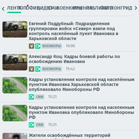
ЛЕНТА
ТОП
ОФИЦ.
ВИДЕО
СМИ
ВОЕНКОРЫ
МНЕНИЯ
ПАБЛИКИ
ФОТО
ЛОНГРИДЫ
Евгений Поддубный: Подразделения
группировки войск «Север» взяли под
контроль населённый пункт Ивановка в
Харьковской области
16:06
ВОЕНКОРЫ
Александр Коц: Кадры боевой работы по
освобождению Ивановки
15:42
ВОЕНКОРЫ
Кадры установления контроля над населённым
пунктом Ивановка Харьковской области
опубликовало Минобороны РФ
15:21
СМИ
Кадры установления контроля над населенным
пунктом Ивановка опубликовало Минобороны
РФ
15:21
СМИ
Жители освобождённых территорий