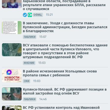
Харьковской области, пострадавшие в
результате атаки украинских БПЛА, рассказали
о случившемся
15:21
ОФИЦ.
В заключение:. Уходя с должности главы
Купянской администрации, Беседин рассыпался
в благодарностях
15:07
ПАБЛИКИ
ВСУ атаковали с помощью беспилотника здание
в центральной части Купянск-Узлового, что
говорит о присутствии в этом районе
штурмовых подразделений ВС РФ
15:03
МНЕНИЯ
В районе исчезновения Усольцевых снова
пропала семья с ребенком
15:03
СМИ
Купянск-Узловой. ВС РФ удерживают позиции в
жилой застройке под огнём ВСУ
14:46
ПАБЛИКИ
ВС РФ установили контроль над Ивановкой