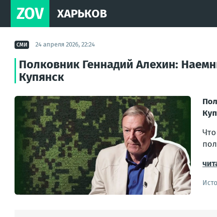
ZOV
ХАРЬКОВ
24 апреля 2026, 22:24
СМИ
Полковник Геннадий Алехин: Наемн
Купянск
Пол
Куп
Что
пол
чит
Ист