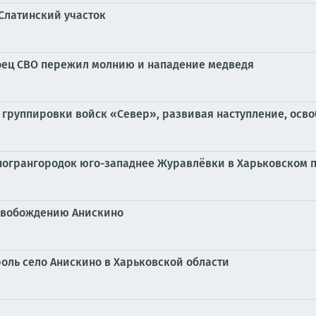
Слатинский участок
боец СВО пережил молнию и нападение медведя
ы группировки войск «Север», развивая наступление, осв
 погрангородок юго-западнее Журавлёвки в Харьковском 
освобождению Анискино
оль село Анискино в Харьковской области