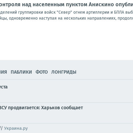
контроля над населенным пунктом Анискино опуб
елений группировки войск "Север" огнем артиллерии и БПЛА выби
йцы, одновременно наступая на нескольких направлениях, продолж
НИЯ
ПАБЛИКИ
ФОТО
ЛОНГРИДЫ
уста
ВСУ продвигается: Харьков сообщает
//
Украина.ру