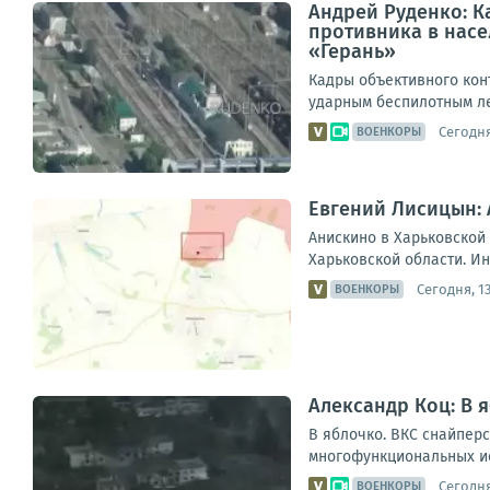
Андрей Руденко: 
противника в нас
«Герань»
Кадры объективного кон
ударным беспилотным л
Сегодня
ВОЕНКОРЫ
Евгений Лисицын: 
Анискино в Харьковской
Харьковской области. И
Сегодня, 13
ВОЕНКОРЫ
Александр Коц: В 
В яблочко. ВКС снайпер
многофункциональных ис
Сегодня
ВОЕНКОРЫ