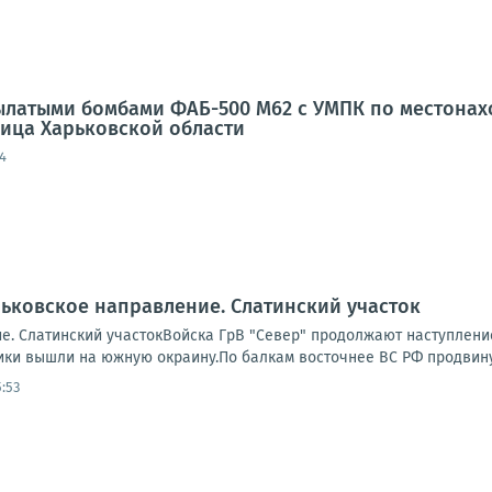
латыми бомбами ФАБ-500 М62 с УМПК по местонахо
еница Харьковской области
4
ьковское направление. Слатинский участок
е. Слатинский участокВойска ГрВ "Север" продолжают наступление
ки вышли на южную окраину.По балкам восточнее ВС РФ продвинули
:53