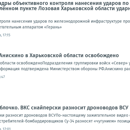
Кадры объективного контроля нанесения ударов п
елённом пункте Лозовая Харьковской области уда
троля нанесения ударов по железнодорожной инфраструктуре про
етательным аппаратом «Герань»
, 17:15
Анискино в Харьковской области освобождено
 области освобожденоПодразделения группировки войск «Север» у
нформация подтверждена Министерством обороны РФ.Анискино распо
:47
яблочко. ВКС снайперски разносит дроноводов ВСУ
ски разносит дроноводов ВСУПо-настоящему зажигательное видео
требителей-бомбардировщиков Су-34 разносят «чугунием» позиции
, 17:01