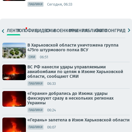
Сегодня, 06:33
ПАБЛИКИ
ЛЕНТА
ТОП
ОФИЦ.
ВИДЕО
СМИ
ВОЕНКОРЫ
МНЕНИЯ
ПАБЛИКИ
ФОТО
ЛОНГРИДЫ
В Харьковской области уничтожена группа
475го штурмового полка ВСУ
06:51
СМИ
ВС РФ нанесли удары управляемыми
авиабомбами по целям в Изюме Харьковской
области, сообщают СМИ
06:33
ПАБЛИКИ
«Герани» добрались до Изюма: удары
фиксируют сразу в нескольких регионах
Украины
06:24
ПАБЛИКИ
«Герань» залетела в Изюм Харьковской области
06:07
ПАБЛИКИ