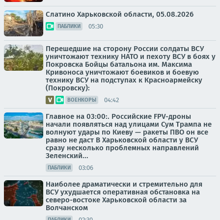
Слатино Харьковской области, 05.08.2026
05:30
ПАБЛИКИ
Перешедшие на сторону России солдаты ВСУ
уничтожают технику НАТО и пехоту ВСУ в боях у
Покровска Бойцы батальона им. Максима
Кривоноса уничтожают боевиков и боевую
технику ВСУ на подступах к Красноармейску
(Покровску):
04:42
ВОЕНКОРЫ
Главное на 03:00:. Российские FPV-дроны
начали появляться над улицами Сум Трампа не
волнуют удары по Киеву — ракеты ПВО он все
равно не даст В Харьковской области у ВСУ
сразу несколько проблемных направлений
Зеленский...
03:06
ПАБЛИКИ
Наиболее драматически и стремительно для
ВСУ ухудшается оперативная обстановка на
северо-востоке Харьковской области за
Волчанском
02:30
ПАБЛИКИ