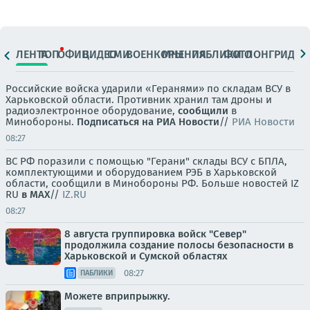
ЛЕНТА
ТОП
ОФИЦ.
ВИДЕО
СМИ
ВОЕНКОРЫ
МНЕНИЯ
ПАБЛИКИ
ФОТО
ЛОНГРИДЫ
Российские войска ударили «Геранями» по складам ВСУ в
Харьковской области. Противник хранил там дроны и
радиоэлектронное оборудование,
сообщили
в
Минобороны.
Подписаться на РИА Новости
//
РИА Новости
08:27
ВС РФ поразили с помощью "Герани" склады ВСУ с БПЛА,
комплектующими и оборудованием РЭБ в Харьковской
области, сообщили в Минобороны РФ. Больше новостей IZ
RU
в MAX
//
IZ.RU
08:27
8 августа группировка войск "Север"
продолжила создание полосы безопасности в
Харьковской и Сумской областях
08:27
ПАБЛИКИ
Можете вприпрыжку.