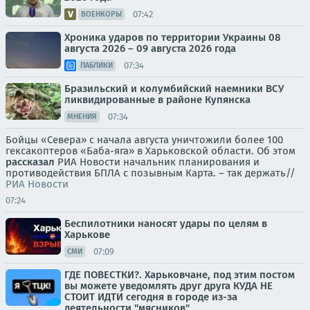
07:42
ВОЕНКОРЫ
Хроника ударов по территории Украины 08
августа 2026 – 09 августа 2026 года
07:34
ПАБЛИКИ
Бразильский и колумбийский наемники ВСУ
ликвидированные в районе Купянска
07:34
МНЕНИЯ
Бойцы «Севера» с начала августа уничтожили более 100
гексакоптеров «Баба-яга» в Харьковской области. Об этом
рассказал
РИА Новости начальник планирования и
противодействия БПЛА с позывным Карта. – так держать//
РИА Новости
07:24
Беспилотники наносят удары по целям в
Харькове
07:09
СМИ
ГДЕ ПОВЕСТКИ?. Харьковчане, под этим постом
вы можете уведомлять друг друга КУДА НЕ
СТОИТ ИДТИ сегодня в городе из-за
деятельности "мясников"