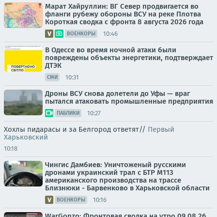
Марат Хайруллин: ВГ Север продвигается во
фланги рубежу обороны ВСУ на реке Плотва
Короткая сводка с фронта 8 августа 2026 года
10:46
ВОЕНКОРЫ
В Одессе во время ночной атаки были
повреждены объекты энергетики, подтверждает
ДТЭК
10:31
СМИ
Дроны ВСУ снова долетели до Уфы — враг
пытался атаковать промышленные предприятия
10:27
ПАБЛИКИ
Хохлы пидарасы и за Белгород ответят//
Первый
Харьковский
10:18
Чингис Дамбиев: Уничтоженый русскими
дронами украинский трал с БТР М113
американского производства на трассе
Близнюки - Барвенково в Харьковской области
10:16
ВОЕНКОРЫ
WarGonzo: Фронтовая сводка на утро 09.08.26