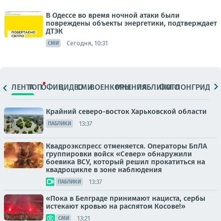
В Одессе во время ночной атаки были
повреждены объекты энергетики, подтверждает
ДТЭК
Сегодня, 10:31
СМИ
ЛЕНТА
ТОП
ОФИЦ.
ВИДЕО
СМИ
ВОЕНКОРЫ
МНЕНИЯ
ПАБЛИКИ
ФОТО
ЛОНГРИДЫ
Крайний северо-восток Харьковской области
13:37
ПАБЛИКИ
Квадроэкспресс отменяется. Операторы БпЛА
группировки войск «Север» обнаружили
боевика ВСУ, который решил прокатиться на
квадроцикле в зоне наблюдения
13:37
ПАБЛИКИ
«Пока в Белграде принимают нациста, сербы
истекают кровью на распятом Косове!»
13:21
СМИ