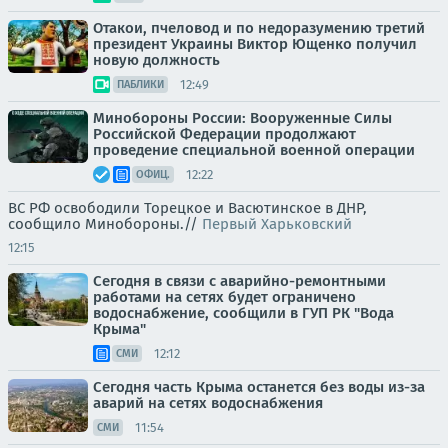
Отакои, пчеловод и по недоразумению третий
президент Украины Виктор Ющенко получил
новую должность
12:49
ПАБЛИКИ
Минобороны России: Вооруженные Силы
Российской Федерации продолжают
проведение специальной военной операции
12:22
ОФИЦ.
ВС РФ освободили Торецкое и Васютинское в ДНР,
сообщило Минобороны.//
Первый Харьковский
12:15
Сегодня в связи с аварийно-ремонтными
работами на сетях будет ограничено
водоснабжение, сообщили в ГУП РК "Вода
Крыма"
12:12
СМИ
Сегодня часть Крыма останется без воды из-за
аварий на сетях водоснабжения
11:54
СМИ