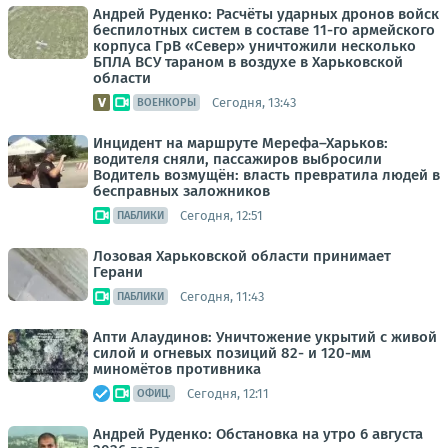
Андрей Руденко: Расчёты ударных дронов войск
беспилотных систем в составе 11-го армейского
корпуса ГрВ «Север» уничтожили несколько
БПЛА ВСУ тараном в воздухе в Харьковской
области
Сегодня, 13:43
ВОЕНКОРЫ
Инцидент на маршруте Мерефа–Харьков:
водителя сняли, пассажиров выбросили
Водитель возмущён: власть превратила людей в
бесправных заложников
Сегодня, 12:51
ПАБЛИКИ
Лозовая Харьковской области принимает
Герани
Сегодня, 11:43
ПАБЛИКИ
Апти Алаудинов: Уничтожение укрытий с живой
силой и огневых позиций 82- и 120-мм
миномётов противника
Сегодня, 12:11
ОФИЦ.
Андрей Руденко: Обстановка на утро 6 августа