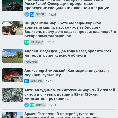
Российской Федерации продолжают
проведение специальной военной операции
12:51
ОФИЦ.
Инцидент на маршруте Мерефа–Харьков:
водителя сняли, пассажиров выбросили
Водитель возмущён: власть превратила людей в
бесправных заложников
12:51
ПАБЛИКИ
Андрей Медведев: Два года назад враг вторгся
на территорию Курской области
12:17
МНЕНИЯ
Александр Зимовский: Как медиаконсультант
медиаконсультанту
12:11
МНЕНИЯ
Апти Алаудинов: Уничтожение укрытий с живой
силой и огневых позиций 82- и 120-мм
миномётов противника
12:11
ОФИЦ.
Армен Гаспарян: В центре Чугуева на