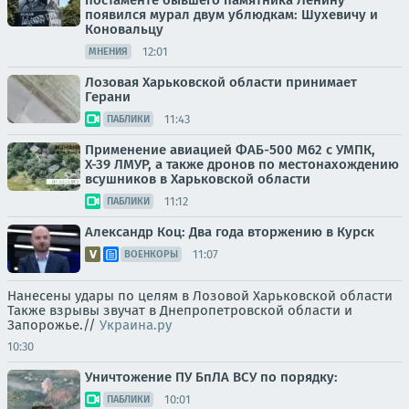
постаменте бывшего памятника Ленину
появился мурал двум ублюдкам: Шухевичу и
Коновальцу
12:01
МНЕНИЯ
Лозовая Харьковской области принимает
Герани
11:43
ПАБЛИКИ
Применение авиацией ФАБ-500 М62 с УМПК,
Х-39 ЛМУР, а также дронов по местонахождению
всушников в Харьковской области
11:12
ПАБЛИКИ
Александр Коц: Два года вторжению в Курск
11:07
ВОЕНКОРЫ
Нанесены удары по целям в Лозовой Харьковской области
Также взрывы звучат в Днепропетровской области и
Запорожье.//
Украина.ру
10:30
Уничтожение ПУ БпЛА ВСУ по порядку:
10:01
ПАБЛИКИ