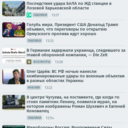
Последствия удара БпЛА по ЖД станции в
Лозовой Харьковской области
13:37
ПАБЛИКИ
Голубь мира. Президент США Дональд Трамп
объявил, что переговоры по открытию
Ормузского пролива идут хорошо
13:33
ПАБЛИКИ
В Германии задержали украинца, следившего за
главой оборонной компании, — Die Zeit
13:28
ВОЕНКОРЫ
Олег Царёв: ВС РФ ночью нанесли
комбинированные удары по военным объектам
в разных областях Украины
13:22
МНЕНИЯ
В центре Чугуева, на постаменте, где когда-то
стоял памятник Ленину, появился мурал, на
котором изображены Роман Шухевич и Евгений
Коновалец
12:54
ПАБЛИКИ
Минобороны России: Вооруженные Силы