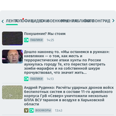
ЛЕНТА
ТОП
ОФИЦ.
ВИДЕО
СМИ
ВОЕНКОРЫ
МНЕНИЯ
ПАБЛИКИ
ФОТО
ЛОНГРИДЫ
Покушение? Мы стоим
14:25
ПАБЛИКИ
Дошло наконец-то. «Мы останемся в руинах»:
киевлянин — о том, как месть и
террористические атаки хунты по России
аукнулась городу Те, кто перестал смотреть
зомби-марафон и на собственной шкуре
прочувствовал, что значит жить...
14:13
ПАБЛИКИ
Андрей Руденко: Расчёты ударных дронов войск
беспилотных систем в составе 11-го армейского
корпуса ГрВ «Север» уничтожили несколько
БПЛА ВСУ тараном в воздухе в Харьковской
области
13:43
ВОЕНКОРЫ