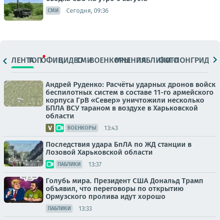
Сегодня, 09:36
СМИ
ЛЕНТА
ТОП
ОФИЦ.
ВИДЕО
СМИ
ВОЕНКОРЫ
МНЕНИЯ
ПАБЛИКИ
ФОТО
ЛОНГРИДЫ
Андрей Руденко: Расчёты ударных дронов войск
беспилотных систем в составе 11-го армейского
корпуса ГрВ «Север» уничтожили несколько
БПЛА ВСУ тараном в воздухе в Харьковской
области
13:43
ВОЕНКОРЫ
Последствия удара БпЛА по ЖД станции в
Лозовой Харьковской области
13:37
ПАБЛИКИ
Голубь мира. Президент США Дональд Трамп
объявил, что переговоры по открытию
Ормузского пролива идут хорошо
13:33
ПАБЛИКИ