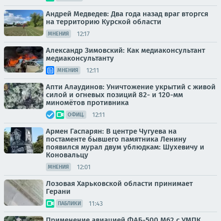
Андрей Медведев: Два года назад враг вторгся
на территорию Курской области
12:17
МНЕНИЯ
Александр Зимовский: Как медиаконсультант
медиаконсультанту
12:11
МНЕНИЯ
Апти Алаудинов: Уничтожение укрытий с живой
силой и огневых позиций 82- и 120-мм
миномётов противника
12:11
ОФИЦ.
Армен Гаспарян: В центре Чугуева на
постаменте бывшего памятника Ленину
появился мурал двум ублюдкам: Шухевичу и
Коновальцу
12:01
МНЕНИЯ
Лозовая Харьковской области принимает
Герани
11:43
ПАБЛИКИ
Применение авиацией ФАБ-500 М62 с УМПК,