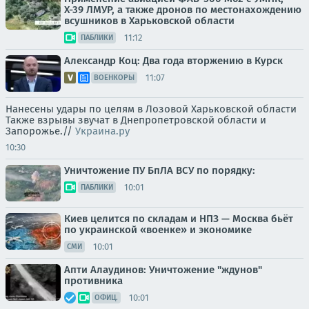
Х-39 ЛМУР, а также дронов по местонахождению
всушников в Харьковской области
11:12
ПАБЛИКИ
Александр Коц: Два года вторжению в Курск
11:07
ВОЕНКОРЫ
Нанесены удары по целям в Лозовой Харьковской области
Также взрывы звучат в Днепропетровской области и
Запорожье.//
Украина.ру
10:30
Уничтожение ПУ БпЛА ВСУ по порядку:
10:01
ПАБЛИКИ
Киев целится по складам и НПЗ — Москва бьёт
по украинской «военке» и экономике
10:01
СМИ
Апти Алаудинов: Уничтожение "ждунов"
противника
10:01
ОФИЦ.