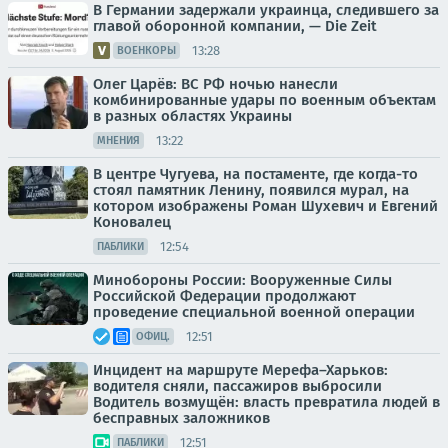
В Германии задержали украинца, следившего за
главой оборонной компании, — Die Zeit
13:28
ВОЕНКОРЫ
Олег Царёв: ВС РФ ночью нанесли
комбинированные удары по военным объектам
в разных областях Украины
13:22
МНЕНИЯ
В центре Чугуева, на постаменте, где когда-то
стоял памятник Ленину, появился мурал, на
котором изображены Роман Шухевич и Евгений
Коновалец
12:54
ПАБЛИКИ
Минобороны России: Вооруженные Силы
Российской Федерации продолжают
проведение специальной военной операции
12:51
ОФИЦ.
Инцидент на маршруте Мерефа–Харьков:
водителя сняли, пассажиров выбросили
Водитель возмущён: власть превратила людей в
бесправных заложников
12:51
ПАБЛИКИ