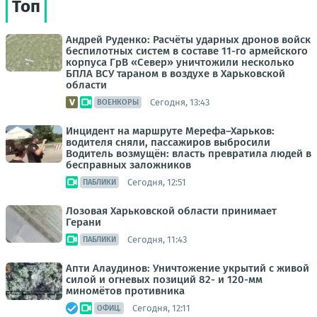
Топ
Андрей Руденко: Расчёты ударных дронов войск
беспилотных систем в составе 11-го армейского
корпуса ГрВ «Север» уничтожили несколько
БПЛА ВСУ тараном в воздухе в Харьковской
области
Сегодня, 13:43
ВОЕНКОРЫ
Инцидент на маршруте Мерефа–Харьков:
водителя сняли, пассажиров выбросили
Водитель возмущён: власть превратила людей в
бесправных заложников
Сегодня, 12:51
ПАБЛИКИ
Лозовая Харьковской области принимает
Герани
Сегодня, 11:43
ПАБЛИКИ
Апти Алаудинов: Уничтожение укрытий с живой
силой и огневых позиций 82- и 120-мм
миномётов противника
Сегодня, 12:11
ОФИЦ.