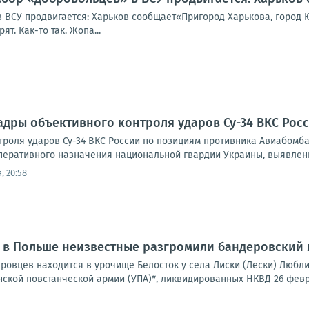
 ВСУ продвигается: Харьков сообщает«Пригород Харькова, город Ю
т. Как-то так. Жопа...
адры объективного контроля ударов Су-34 ВКС Рос
троля ударов Су-34 ВКС России по позициям противника Авиабомб
 оперативного назначения национальной гвардии Украины, выявлен
, 20:58
да в Польше неизвестные разгромили бандеровский
ровцев находится в урочище Белосток у села Лиски (Лески) Любли
ской повстанческой армии (УПА)*, ликвидированных НКВД 26 февра