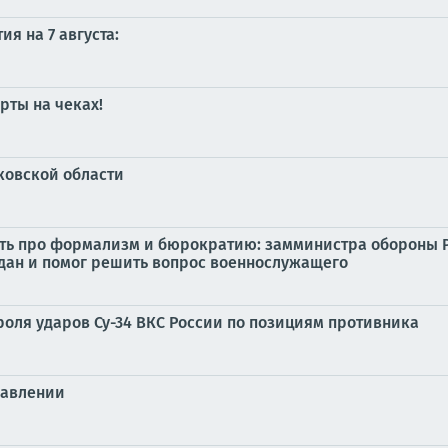
я на 7 августа:
рты на чеках!
ковской области
быть про формализм и бюрократию: замминистра обороны
дан и помог решить вопрос военнослужащего
роля ударов Су-34 ВКС России по позициям противника
равлении