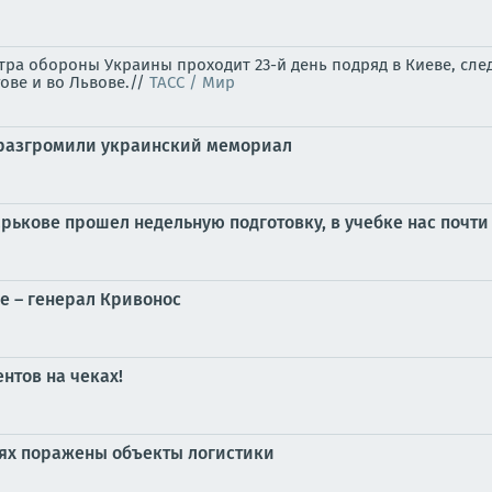
ра обороны Украины проходит 23-й день подряд в Киеве, след
гове и во Львове.//
ТАСС / Мир
е разгромили украинский мемориал
арькове прошел недельную подготовку, в учебке нас почти
е – генерал Кривонос
нтов на чеках!
тях поражены объекты логистики