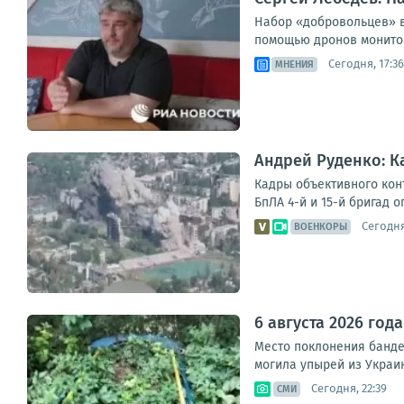
Набор «добровольцев» в
помощью дронов мониторя
Сегодня, 17:36
МНЕНИЯ
Андрей Руденко: К
Кадры объективного кон
БпЛА 4-й и 15-й бригад
Сегодня
ВОЕНКОРЫ
6 августа 2026 го
Место поклонения банде
могила упырей из Украин
Сегодня, 22:39
СМИ