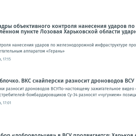
Кадры объективного контроля нанесения ударов п
елённом пункте Лозовая Харьковской области уда
троля нанесения ударов по железнодорожной инфраструктуре про
етательным аппаратом «Герань»
, 17:15
яблочко. ВКС снайперски разносит дроноводов ВСУ
ски разносит дроноводов ВСУПо-настоящему зажигательное видео
требителей-бомбардировщиков Су-34 разносят «чугунием» позиции
, 17:01
абор «добровольцев» в ВСУ продвигается: Харьков