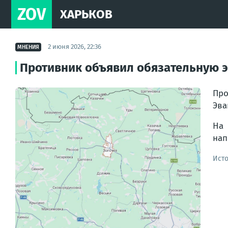
ZOV
ХАРЬКОВ
2 июня 2026, 22:36
МНЕНИЯ
Противник объявил обязательную э
Про
Эва
На 
нап
Ист