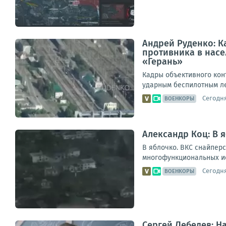
Андрей Руденко: 
противника в нас
«Герань»
Кадры объективного кон
ударным беспилотным л
Сегодня
ВОЕНКОРЫ
Александр Коц: В 
В яблочко. ВКС снайпер
многофункциональных ис
Сегодня
ВОЕНКОРЫ
Сергей Лебедев: Н