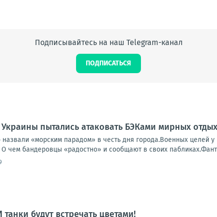
Подписывайтесь на наш Telegram-канал
ПОДПИСАТЬСЯ
 Украины пытались атаковать БЭКами мирных отды
о назвали «морским парадом» в честь дня города.Военных целей у
 О чем бандеровцы «радостно» и сообщают в своих пабликах.Фанто
9
 И танки будут встречать цветами!