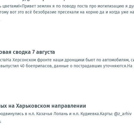
ать цветами!«Привет земляк я по поводу поста про могилизацию я д
гому вот это всё безобразие пресекали на корню да и когда уже на
4
вая сводка 7 августа
устаНа Херсонском фронте наши дронщики бьют по автомобилям, си
, выпустил 40 боеприпасов, данные о пострадавших уточняются.На 
ных на Харьковском направлении
двинулись в н.п. Казачья Лопань и н.п. Кудиевка.Карты: @z_arhiv
4