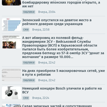
бомбардировку японских городов открыто, а
им нет
Вчера, 23:04
ПАБЛИКИ
Зеленский опустился на девятое место в
рейтинге доверия среди украинцев
Вчера, 22:58
СМИ
А вот абверовец из полевой фельд-
жандермерии ЗСУ - Вийськовой Службы
Правопорядка (ВСП) в Харьковской области
пытался быть более изобретательным,
предложив беглецу из 57-й омпбр ЗСУ "донат за
молчание" в размере 10.000...
Вчера, 22:42
ПАБЛИКИ
На днях приобрели 5 маскировочных сетей, уже
в пути к ребятам
Вчера, 22:42
ПАБЛИКИ
Немецкий концерн Bosch уличили в работе на
ВСУ
Вчера, 22:24
СМИ
Склад запасных частей и сопутствующих