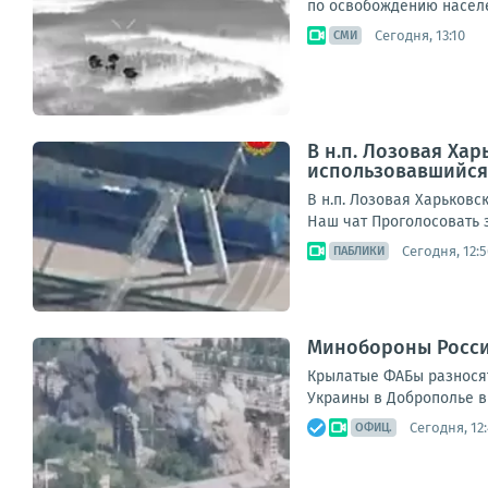
по освобождению населе
Сегодня, 13:10
СМИ
В н.п. Лозовая Ха
использовавшийся 
В н.п. Лозовая Харьков
Наш чат Проголосовать 
Сегодня, 12:5
ПАБЛИКИ
Минобороны Росси
Крылатые ФАБы разносят
Украины в Доброполье в 
Сегодня, 12:
ОФИЦ.