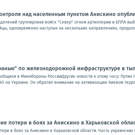
контроля над населенным пунктом Анискино опуб
елений группировки войск "Север" огнем артиллерии и БПЛА выби
йцы, одновременно наступая на нескольких направлениях, продолж
ранью" по железнодорожной инфраструктуре в тыл
ообщили в Минобороны РоссииДругие новости к этому часу: Путин
ВО на Украине. Он обратил внимание на активизацию Киевом терро
ие потери в боях за Анискино в Харьковской обла
ери в боях за Анискино в Харьковской области. Часть украинских