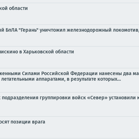
кой области
ный БпЛА "Герань" уничтожил железнодорожный локомотив
нискино в Харьковской области
руженными Силами Российской Федерации нанесены два м
етательными аппаратами, в результате которых...
 подразделения группировки войск «Север» установили 
сят позиции врага