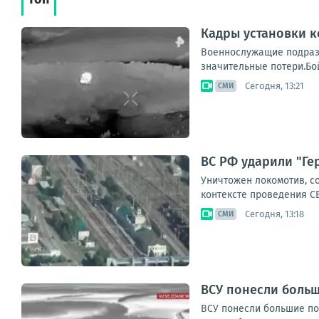
Кадры установки 
Военнослужащие подразд
значительные потери.Бо
Сегодня, 13:21
СМИ
ВС РФ ударили "Ге
Уничтожен локомотив, с
контексте проведения С
Сегодня, 13:18
СМИ
ВСУ понесли больш
ВСУ понесли большие пот