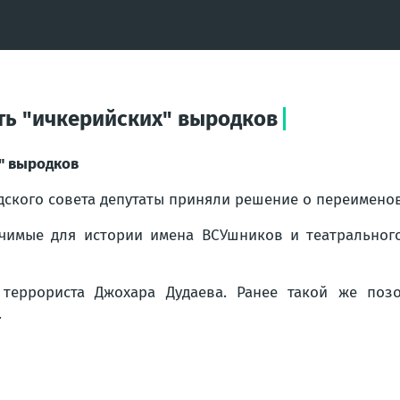
ть "ичкерийских" выродков
" выродков
дского совета депутаты приняли решение о переименов
чимые для истории имена ВСУшников и театрального 
 террориста Джохара Дудаева. Ранее такой же поз
.