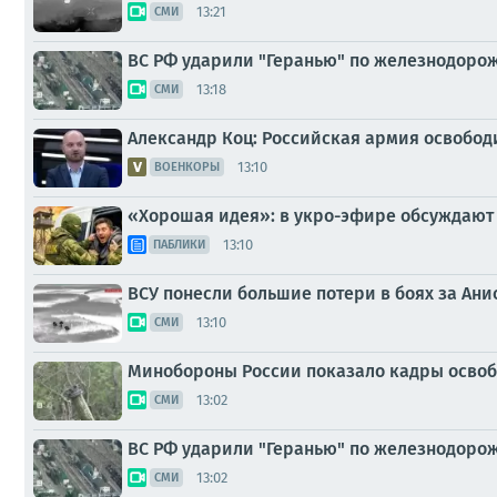
13:21
СМИ
ВС РФ ударили "Геранью" по железнодорож
13:18
СМИ
Александр Коц: Российская армия освобод
13:10
ВОЕНКОРЫ
«Хорошая идея»: в укро-эфире обсуждают
13:10
ПАБЛИКИ
ВСУ понесли большие потери в боях за Ани
13:10
СМИ
Минобороны России показало кадры освоб
13:02
СМИ
ВС РФ ударили "Геранью" по железнодорож
13:02
СМИ