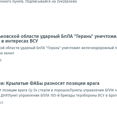
нного пункта. Подписывайся на Zvezdanews
рьковской области ударный БпЛА "Герань" уничто
в интересах ВСУ
ской области ударный БпЛА "Герань" уничтожил железнодорожный 
за канал
6
и: Крылатые ФАБы разносят позиции врага
 позиции врага Су-34 стерли в порошок:Пункты управления БПЛА 4
ДНР.Пункт управления БПЛА 105-й бригады теробороны ВСУ в Брате
43