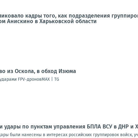
ковало кадры того, как подразделения группиров
ом Анискино в Харьковской области
во из Оскола, в обход Изюма
ударами FPV-дроновMAX | TG
и удары по пунктам управления БПЛА ВСУ в ДНР и 
дары были нанесены в интересах российских группировок войск, 