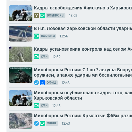
Кадры освобождения Анискино в Харьковс
13:02
ВОЕНКОРЫ
В н.п. Лозовая Харьковской области удар
12:56
ПАБЛИКИ
Кадры установления контроля над селом А
12:52
СМИ
Минобороны России: С 1 по 7 августа Воо
оружием, а также ударными беспилотными л
12:43
ОФИЦ.
Минобороны опубликовало кадры того, как
Харьковской области
12:43
СМИ
Минобороны России: Крылатые ФАБы разно
12:43
ОФИЦ.