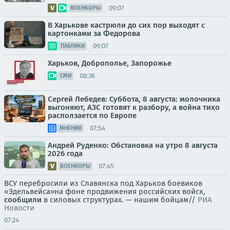
09:07
ВОЕНКОРЫ
В Харькове кастрюли до сих пор выходят с
картонками за Федорова
09:07
ПАБЛИКИ
Харьков, Доброполье, Запорожье
08:36
СМИ
Сергей Лебедев: Суббота, 8 августа: молочника
выгоняют, АЗС готовят к разбору, а война тихо
расползается по Европе
07:54
МНЕНИЯ
Андрей Руденко: Обстановка на утро 8 августа
2026 года
07:45
ВОЕНКОРЫ
ВСУ перебросили из Славянска под Харьков боевиков
«Эдельвейса»на фоне продвижения российских войск,
сообщили
в силовых структурах. — нашим бойцам//
РИА
Новости
07:24