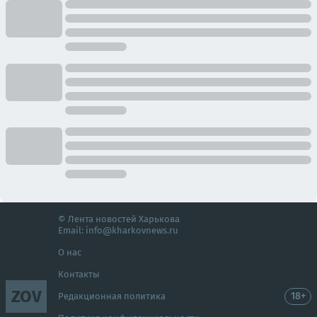
© Лента новостей Харькова
Email:
info@kharkovnews.ru
О нас
Контакты
ZOV
18+
Редакционная политика