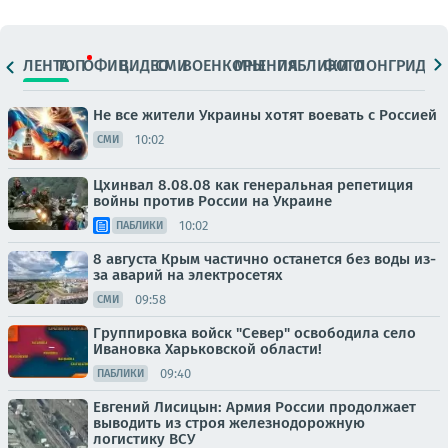
ЛЕНТА
ТОП
ОФИЦ.
ВИДЕО
СМИ
ВОЕНКОРЫ
МНЕНИЯ
ПАБЛИКИ
ФОТО
ЛОНГРИДЫ
Не все жители Украины хотят воевать с Россией
10:02
СМИ
Цхинвал 8.08.08 как генеральная репетиция
войны против России на Украине
10:02
ПАБЛИКИ
8 августа Крым частично останется без воды из-
за аварий на электросетях
09:58
СМИ
Группировка войск "Север" освободила село
Ивановка Харьковской области!
09:40
ПАБЛИКИ
Евгений Лисицын: Армия России продолжает
выводить из строя железнодорожную
логистику ВСУ