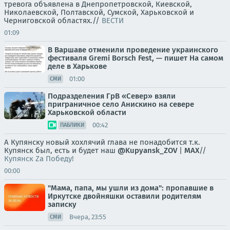
тревога объявлена в Днепропетровской, Киевской,
Николаевской, Полтавской, Сумской, Харьковской и
Черниговской областях.//
ВЕСТИ
01:09
В Варшаве отменили проведение украинского
фестиваля Gremi Borsch Fest, — пишет На самом
деле в Харькове
01:00
СМИ
Подразделения ГрВ «Север» взяли
приграничное село Анискино на севере
Харьковской области
00:42
ПАБЛИКИ
А Купянску новый хохлячий глава не понадобится т.к.
Купянск был, есть и будет наш
@Kupyansk_ZOV
|
MAX
//
Купянск Za Победу!
00:00
"Мама, папа, мы ушли из дома": пропавшие в
Иркутске двойняшки оставили родителям
записку
Вчера, 23:55
СМИ