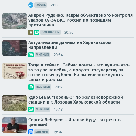
21:06
ОФИЦ.
Андрей Руденко: Кадры объективного контроля
ударов Су-34 ВКС России по позициям
противника
20:58
ВОЕНКОРЫ
Актуализация данных на Харьковском
направлении
20:54
МНЕНИЯ
Тогда и сейчас.. Сейчас понты - это купить что-
то за две копейки, а продать государству за
сотни тысяч рублей. На вырученное купить
шлюх и роллсы
20:51
ПАБЛИКИ
Удар БПЛА "Герань-3" по железнодорожной
станции в г. Лозовая Харьковской области
19:43
МНЕНИЯ
Сергей Лебедев: .. И танки будут встречать
цветами!
19:34
МНЕНИЯ