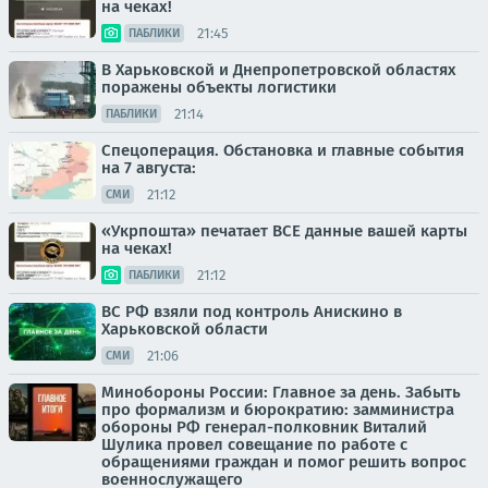
на чеках!
21:45
ПАБЛИКИ
В Харьковской и Днепропетровской областях
поражены объекты логистики
21:14
ПАБЛИКИ
Спецоперация. Обстановка и главные события
на 7 августа:
21:12
СМИ
«Укрпошта» печатает ВСЕ данные вашей карты
на чеках!
21:12
ПАБЛИКИ
ВС РФ взяли под контроль Анискино в
Харьковской области
21:06
СМИ
Минобороны России: Главное за день. Забыть
про формализм и бюрократию: замминистра
обороны РФ генерал-полковник Виталий
Шулика провел совещание по работе с
обращениями граждан и помог решить вопрос
военнослужащего