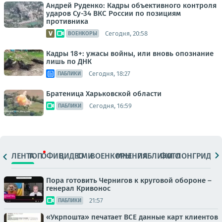
Андрей Руденко: Кадры объективного контроля
ударов Су-34 ВКС России по позициям
противника
Сегодня, 20:58
ВОЕНКОРЫ
Кадры 18+: ужасы войны, или вновь опознание
лишь по ДНК
Сегодня, 18:27
ПАБЛИКИ
Братеница Харьковской области
Сегодня, 16:59
ПАБЛИКИ
ЛЕНТА
ТОП
ОФИЦ.
ВИДЕО
СМИ
ВОЕНКОРЫ
МНЕНИЯ
ПАБЛИКИ
ФОТО
ЛОНГРИДЫ
Пора готовить Чернигов к круговой обороне –
генерал Кривонос
21:57
ПАБЛИКИ
«Укрпошта» печатает ВСЕ данные карт клиентов