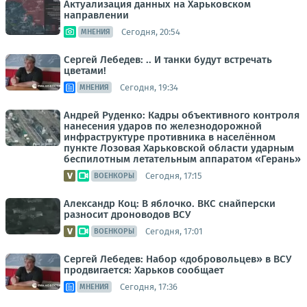
Актуализация данных на Харьковском
направлении
Сегодня, 20:54
МНЕНИЯ
Сергей Лебедев: .. И танки будут встречать
цветами!
Сегодня, 19:34
МНЕНИЯ
Андрей Руденко: Кадры объективного контроля
нанесения ударов по железнодорожной
инфраструктуре противника в населённом
пункте Лозовая Харьковской области ударным
беспилотным летательным аппаратом «Герань»
Сегодня, 17:15
ВОЕНКОРЫ
Александр Коц: В яблочко. ВКС снайперски
разносит дроноводов ВСУ
Сегодня, 17:01
ВОЕНКОРЫ
Сергей Лебедев: Набор «добровольцев» в ВСУ
продвигается: Харьков сообщает
Сегодня, 17:36
МНЕНИЯ