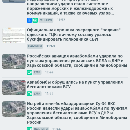
направлением ударов стало системное
поражение морских и железнодорожных
коммуникаций, а также ключевых узлов...
11:52
МНЕНИЯ
Официальная хроника очередного "подвига"
одесского ТЦК: личному составу удалось
бусифицировать полковника СБУ!
11:48
ПАБЛИКИ
Российская авиация авиабомбами ударила по
пунктам управления украинских БПЛА в ДНР и
Харьковской области, сообщили в Минобороны
11:44
СМИ
Авиабомбы обрушились на пункт управления
беспилотниками ВСУ
11:44
СМИ
Истребители-бомбардировщики Су-34 ВКС
России нанесли удары авиабомбами по пунктам
управления беспилотниками ВСУ в ДНР и
Харьковской области, сообщили в Минобороны
России
11:44
ПАБЛИКИ