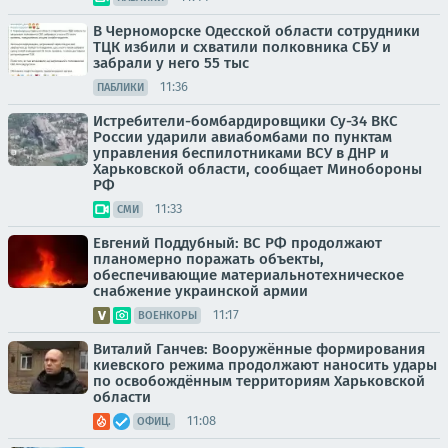
В Черноморске Одесской области сотрудники
ТЦК избили и схватили полковника СБУ и
забрали у него 55 тыс
11:36
ПАБЛИКИ
Истребители-бомбардировщики Су-34 ВКС
России ударили авиабомбами по пунктам
управления беспилотниками ВСУ в ДНР и
Харьковской области, сообщает Минобороны
РФ
11:33
СМИ
Евгений Поддубный: ВС РФ продолжают
планомерно поражать объекты,
обеспечивающие материальнотехническое
снабжение украинской армии
11:17
ВОЕНКОРЫ
Виталий Ганчев: Вооружённые формирования
киевского режима продолжают наносить удары
по освобождённым территориям Харьковской
области
11:08
ОФИЦ.