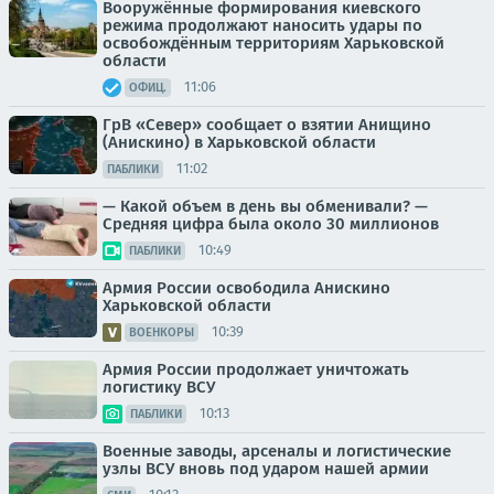
Вооружённые формирования киевского
режима продолжают наносить удары по
освобождённым территориям Харьковской
области
11:06
ОФИЦ.
ГрВ «Север» сообщает о взятии Анищино
(Анискино) в Харьковской области
11:02
ПАБЛИКИ
— Какой объем в день вы обменивали? —
Средняя цифра была около 30 миллионов
10:49
ПАБЛИКИ
Армия России освободила Анискино
Харьковской области
10:39
ВОЕНКОРЫ
Армия России продолжает уничтожать
логистику ВСУ
10:13
ПАБЛИКИ
Военные заводы, арсеналы и логистические
узлы ВСУ вновь под ударом нашей армии