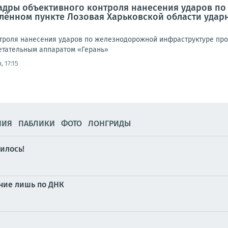
Кадры объективного контроля нанесения ударов п
елённом пункте Лозовая Харьковской области уда
троля нанесения ударов по железнодорожной инфраструктуре про
етательным аппаратом «Герань»
, 17:15
НИЯ
ПАБЛИКИ
ФОТО
ЛОНГРИДЫ
рилось!
ание лишь по ДНК