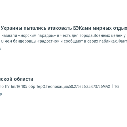
 Украины пытались атаковать БЭКами мирных отды
о назвали «морским парадом» в честь дня города.Военных целей у
 О чем бандеровцы «радостно» и сообщают в своих пабликах.Фанто
9
вской области
о ПУ БпЛА 105 обр ТерО.Геолокация:50.275326,35.673726MAX | TG
59