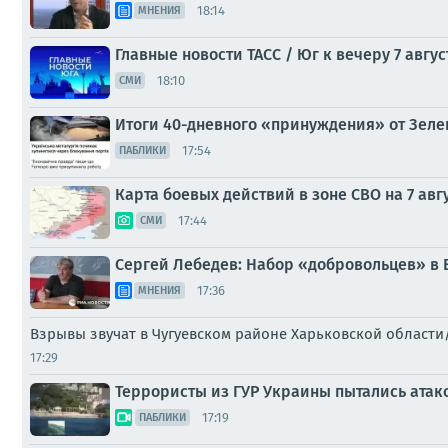
18:14
МНЕНИЯ
Главные новости ТАСС / Юг к вечеру 7 авгус
18:10
СМИ
Итоги 40-дневного «принуждения» от Зеле
17:54
ПАБЛИКИ
Карта боевых действий в зоне СВО на 7 авг
17:44
СМИ
Сергей Лебедев: Набор «добровольцев» в 
17:36
МНЕНИЯ
Взрывы звучат в Чугуевском районе Харьковской области
17:29
Террористы из ГУР Украины пытались ата
17:19
ПАБЛИКИ