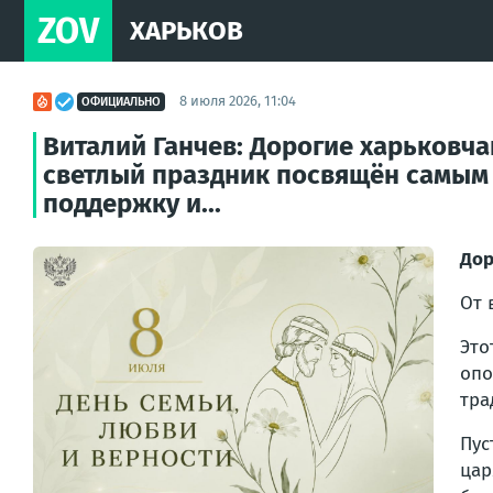
ZOV
ХАРЬКОВ
8 июля 2026, 11:04
ОФИЦИАЛЬНО
Виталий Ганчев: Дорогие харьковчан
светлый праздник посвящён самым г
поддержку и...
Дор
От 
Это
опо
тра
Пус
цар