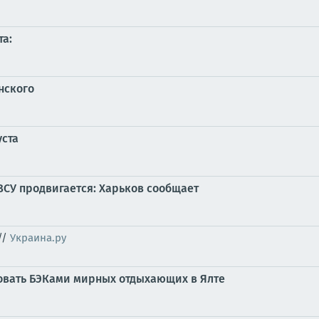
та:
нского
уста
ВСУ продвигается: Харьков сообщает
//
Украина.ру
ковать БЭКами мирных отдыхающих в Ялте