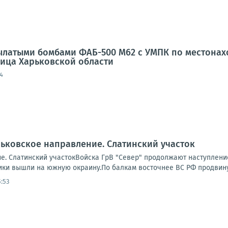
латыми бомбами ФАБ-500 М62 с УМПК по местонахо
еница Харьковской области
4
ьковское направление. Слатинский участок
е. Слатинский участокВойска ГрВ "Север" продолжают наступление
ки вышли на южную окраину.По балкам восточнее ВС РФ продвинули
:53