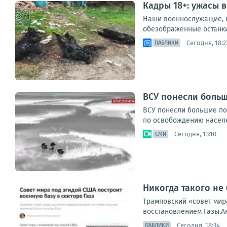
Кадры 18+: ужасы 
Наши военнослужащие, в
обезображенные останки 
Сегодня, 18:2
ПАБЛИКИ
ВСУ понесли больш
ВСУ понесли большие пот
по освобождению населе
Сегодня, 13:10
СМИ
Никогда такого не 
Трамповский «совет мир
восстановлением Газы.Ан
Сегодня, 18:34
ПАБЛИКИ