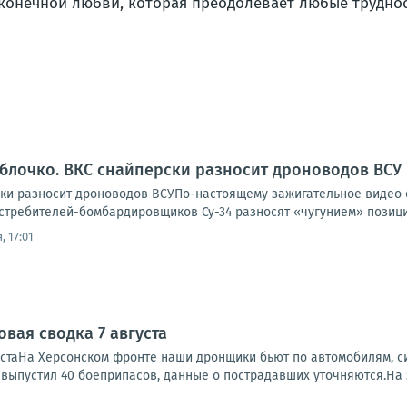
конечной любви, которая преодолевает любые труднос
яблочко. ВКС снайперски разносит дроноводов ВСУ
ски разносит дроноводов ВСУПо-настоящему зажигательное видео
требителей-бомбардировщиков Су-34 разносят «чугунием» позиции
, 17:01
вая сводка 7 августа
устаНа Херсонском фронте наши дронщики бьют по автомобилям, си
, выпустил 40 боеприпасов, данные о пострадавших уточняются.На 