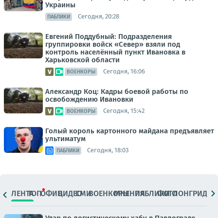
Украины
Сегодня, 20:28
ПАБЛИКИ
Евгений Поддубный: Подразделения
группировки войск «Север» взяли под
контроль населённый пункт Ивановка в
Харьковской области
Сегодня, 16:06
ВОЕНКОРЫ
Александр Коц: Кадры боевой работы по
освобождению Ивановки
Сегодня, 15:42
ВОЕНКОРЫ
Голый король картонного майдана предъявляет
ультиматум
Сегодня, 18:03
ПАБЛИКИ
ЛЕНТА
ТОП
ОФИЦ.
ВИДЕО
СМИ
ВОЕНКОРЫ
МНЕНИЯ
ПАБЛИКИ
ФОТО
ЛОНГРИДЫ
Удар по логистическому хабу в Павлограде