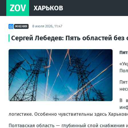
ZOV
ХАРЬКОВ
8 июля 2026, 11:47
МНЕНИЯ
Сергей Лебедев: Пять областей без
Пят
«Ук
Пол
Пят
нес
В в
инф
логистике. Особенно чувствительны здесь Харьков
Полтавская область — глубинный слой снабжения 