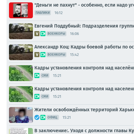
"Деньги не пахнут" - особенно, если надо уг
16:12
ПАБЛИКИ
Евгений Поддубный: Подразделения группи
16:06
ВОЕНКОРЫ
Александр Коц: Кадры боевой работы по 
15:42
ВОЕНКОРЫ
Кадры установления контроля над населё
15:21
СМИ
Кадры установления контроля над населе
15:21
СМИ
Жители освобождённых территорий Харьков
15:21
ОФИЦ.
В заключение:. Уходя с должности главы 