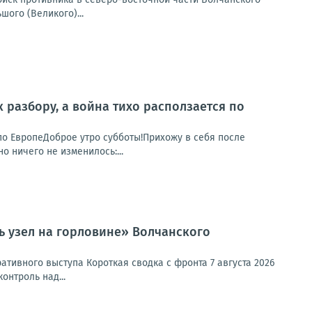
ого (Великого)...
к разбору, а война тихо расползается по
я по ЕвропеДоброе утро субботы!Прихожу в себя после
о ничего не изменилось:...
ь узел на горловине» Волчанского
тивного выступа Короткая сводка с фронта 7 августа 2026
онтроль над...