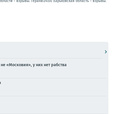
ласти – взрывы. Герани.04:00 Харьковская область – взрывы.
не «Московия», у них нет рабства
а