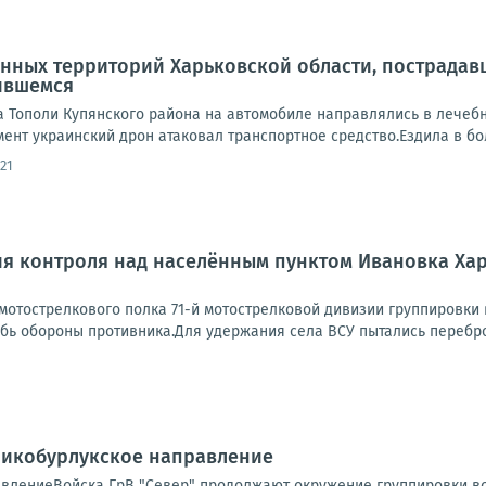
ных территорий Харьковской области, пострадавш
ившемся
а Тополи Купянского района на автомобиле направлялись в лечебн
мент украинский дрон атаковал транспортное средство.Ездила в бол
21
ия контроля над населённым пунктом Ивановка Ха
мотострелкового полка 71-й мотострелковой дивизии группировки
убь обороны противника.Для удержания села ВСУ пытались перебро
ликобурлукское направление
влениеВойска ГрВ "Север" продолжают окружение группировки во