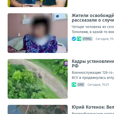
Жители освобождён
рассказали о случ
Четыре человека из сел
Тополями, в какой-то мо
Сегодня, 15:
ОФИЦ.
Кадры установлен
РФ
Военнослужащие 126-го 
ВСУ и продвинулись вгл
Сегодня, 15:21
СМИ
Юрий Котенок: Ве
Великобурлукское напра