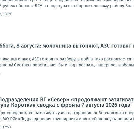
 рубеж обороны ВСУ на подступах к оборонительному району Больш
, 13:19
ббота, 8 августа: молочника выгоняют, АЗС готовят 
очника выгоняют, АЗС готовят к разбору, а война тихо расползаетс
в пень! Смотрю новости… мог бы и год проспать, наверное, глобальн
4
Подразделения ВГ «Север» «продолжают затягиват
упа Короткая сводка с фронта 7 августа 2026 года
р» «продолжают затягивать узел на горловине» Волчанского опера
о МО РФ: «Подразделения группировки войск «Север» установили к
 12:53