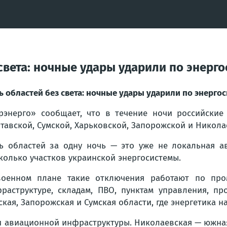
 света: ночные удары ударили по энерг
ь областей без света: ночные удары ударили по энерго
рэнерго» сообщает, что в течение ночи российские
тавской, Сумской, Харьковской, Запорожской и Никола
ь областей за одну ночь — это уже не локальная ав
колько участков украинской энергосистемы.
оенном плане такие отключения работают по пром
раструктуре, складам, ПВО, пунктам управления, п
ская, Запорожская и Сумская области, где энергетика 
и авиационной инфраструктуры. Николаевская — южная