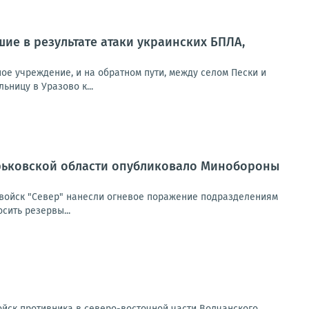
ие в результате атаки украинских БПЛА,
ое учреждение, и на обратном пути, между селом Пески и
ьницу в Уразово к...
рьковской области опубликовало Минобороны
 войск "Север" нанесли огневое поражение подразделениям
сить резервы...
йск противника в северо-восточной части Волчанского