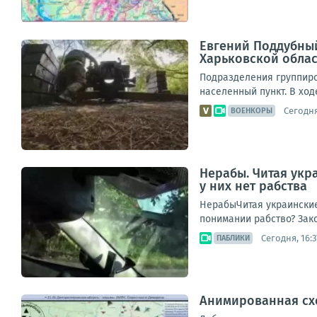
Евгений Поддубный
Харьковской обла
Подразделения группиро
населенный пункт. В ход
Сегодня
ВОЕНКОРЫ
Нерабы. Читая укр
у них нет рабства
НерабыЧитая украинские 
понимании рабство? Зако
Сегодня, 16:3
ПАБЛИКИ
Анимированная схем