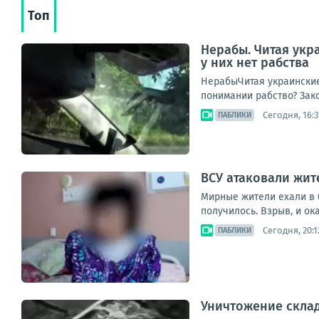
Топ
Нерабы. Читая укр
у них нет рабства
НерабыЧитая украинские 
понимании рабство? Зако
Сегодня, 16:3
ПАБЛИКИ
ВСУ атаковали жит
Мирные жители ехали в б
получилось. Взрыв, и ок
Сегодня, 20:1
ПАБЛИКИ
Уничтожение склад