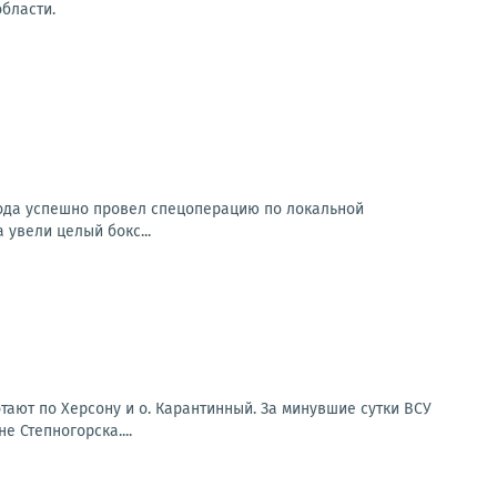
области.
рода успешно провел спецоперацию по локальной
 увели целый бокс...
ают по Херсону и о. Карантинный. За минувшие сутки ВСУ
 Степногорска....