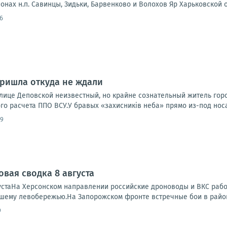
онах н.п. Савинцы, Зидьки, Барвенково и Волохов Яр Харьковской 
6
ришла откуда не ждали
улице Деповской неизвестный, но крайне сознательный житель го
о расчета ППО ВСУ.У бравых «захисників неба» прямо из-под носа
39
овая сводка 8 августа
устаНа Херсонском направлении российские дроноводы и ВКС работ
ашему левобережью.На Запорожском фронте встречные бои в районе
9