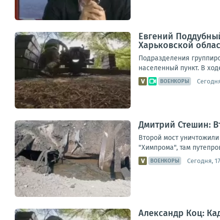
Евгений Поддубный
Харьковской обла
Подразделения группиро
населенный пункт. В ход
Сегодня
ВОЕНКОРЫ
Дмитрий Стешин: В
Второй мост уничтожили 
"Химпрома", там путепро
Сегодня, 17
ВОЕНКОРЫ
Александр Коц: К