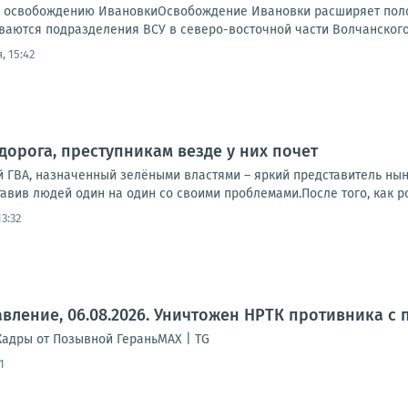
 освобождению ИвановкиОсвобождение Ивановки расширяет полос
ваются подразделения ВСУ в северо-восточной части Волчанского 
, 15:42
дорога, преступникам везде у них почет
й ГВА, назначенный зелёными властями – яркий представитель нын
тавив людей один на один со своими проблемами.После того, как ро
3:32
вление, 06.08.2026. Уничтожен НРТК противника с 
Кадры от Позывной ГераньMAX | TG
1