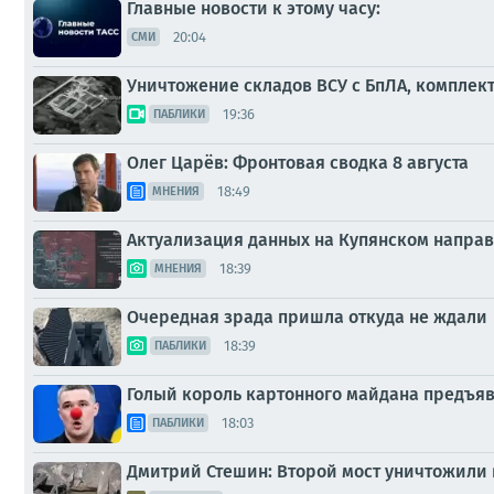
Главные новости к этому часу:
20:04
СМИ
Уничтожение складов ВСУ с БпЛА, комплек
19:36
ПАБЛИКИ
Олег Царёв: Фронтовая сводка 8 августа
18:49
МНЕНИЯ
Актуализация данных на Купянском напра
18:39
МНЕНИЯ
Очередная зрада пришла откуда не ждали
18:39
ПАБЛИКИ
Голый король картонного майдана предъяв
18:03
ПАБЛИКИ
Дмитрий Стешин: Второй мост уничтожили 