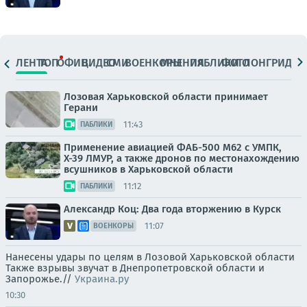
ЛЕНТА
ТОП
ОФИЦ.
ВИДЕО
СМИ
ВОЕНКОРЫ
МНЕНИЯ
ПАБЛИКИ
ФОТО
ЛОНГРИДЫ
Лозовая Харьковской области принимает
Герани
11:43
ПАБЛИКИ
Применение авиацией ФАБ-500 М62 с УМПК,
Х-39 ЛМУР, а также дронов по местонахождению
всушников в Харьковской области
11:12
ПАБЛИКИ
Александр Коц: Два года вторжению в Курск
11:07
ВОЕНКОРЫ
Нанесены удары по целям в Лозовой Харьковской области
Также взрывы звучат в Днепропетровской области и
Запорожье.//
Украина.ру
10:30