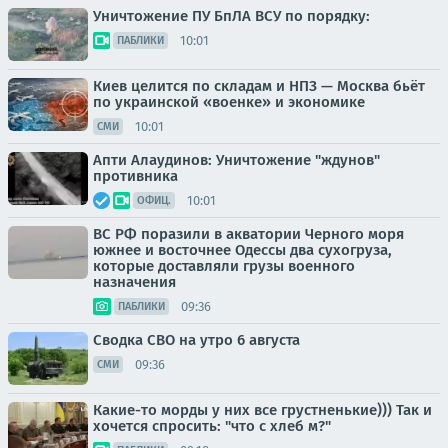
Уничтожение ПУ БпЛА ВСУ по порядку:
10:01
ПАБЛИКИ
Киев целится по складам и НПЗ — Москва бьёт
по украинской «военке» и экономике
10:01
СМИ
Апти Алаудинов: Уничтожение "ждунов"
противника
10:01
ОФИЦ.
ВС РФ поразили в акватории Черного моря
южнее и восточнее Одессы два сухогруза,
которые доставляли грузы военного
назначения
09:36
ПАБЛИКИ
Сводка СВО на утро 6 августа
09:36
СМИ
Какие-то морды у них все грустненькие))) Так и
хочется спросить: "что с хлеб м?"