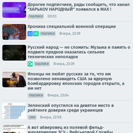
Дорогие подписчики, рады сообщить, что канал
"ХАРЬКОV НАРОДНЫЙ" появился в MAX !
00:03
ПАБЛИКИ
Хроника специальной военной операции
Вчера, 23:39
ПАБЛИКИ
Русский народ — не сломить: Музыка и память о
подвиге предков оказались сильнее
технических неполадок
Вчера, 23:39
ПАБЛИКИ
Японцы не любят русских за то, что им
позволено ненавидеть США за ядерную
бомбардировку японских городов открыто, а
им нет
Вчера, 23:04
ПАБЛИКИ
Зеленский опустился на девятое место в
рейтинге доверия среди украинцев
Вчера, 22:58
СМИ
А вот абверовец из полевой фельд-
жандермерии ЗСУ - Вийськовой Службы