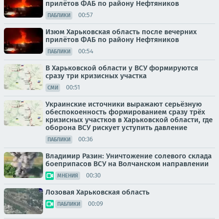
прилётов ФАБ по району Нефтяников
00:57
ПАБЛИКИ
Изюм Харьковская область после вечерних
прилётов ФАБ по району Нефтяников
00:54
ПАБЛИКИ
В Харьковской области у ВСУ формируются
сразу три кризисных участка
00:51
СМИ
Украинские источники выражают серьёзную
обеспокоенность формированием сразу трёх
кризисных участков в Харьковской области, где
оборона ВСУ рискует уступить давление
00:36
ПАБЛИКИ
Владимир Разин: Уничтожение солевого склада
боеприпасов ВСУ на Волчанском направлении
00:30
МНЕНИЯ
Лозовая Харьковская область
00:09
ПАБЛИКИ