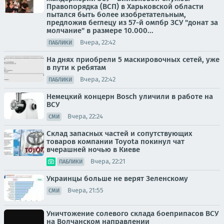
Правопорядка (ВСП) в Харьковской области
пытался быть более изобретательным,
предложив беглецу из 57-й омпбр ЗСУ "донат за
молчание" в размере 10.000...
Вчера, 22:42
ПАБЛИКИ
На днях приобрели 5 маскировочных сетей, уже
в пути к ребятам
Вчера, 22:42
ПАБЛИКИ
Немецкий концерн Bosch уличили в работе на
ВСУ
Вчера, 22:24
СМИ
Склад запасных частей и сопутствующих
товаров компании Toyota покинул чат
вчерашней ночью в Киеве
Вчера, 22:21
ПАБЛИКИ
Украинцы больше не верят Зеленскому
Вчера, 21:55
СМИ
Уничтожение солевого склада боеприпасов ВСУ
на Волчанском направлении