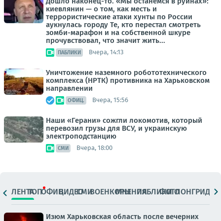
Дошло наконец-то. «Мы останемся в руинах»:
киевлянин — о том, как месть и
террористические атаки хунты по России
аукнулась городу Те, кто перестал смотреть
зомби-марафон и на собственной шкуре
прочувствовал, что значит жить...
Вчера, 14:13
ПАБЛИКИ
Уничтожение наземного робототехнического
комплекса (НРТК) противника на Харьковском
направлении
Вчера, 15:56
ОФИЦ.
Наши «Герани» сожгли локомотив, который
перевозил грузы для ВСУ, и украинскую
электроподстанцию
Вчера, 18:00
СМИ
ЛЕНТА
ТОП
ОФИЦ.
ВИДЕО
СМИ
ВОЕНКОРЫ
МНЕНИЯ
ПАБЛИКИ
ФОТО
ЛОНГРИДЫ
Изюм Харьковская область после вечерних