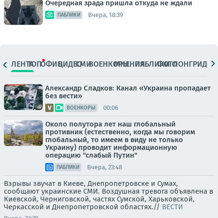
Очередная зрада пришла откуда не ждали
Вчера, 18:39
ПАБЛИКИ
ЛЕНТА
ТОП
ОФИЦ.
ВИДЕО
СМИ
ВОЕНКОРЫ
МНЕНИЯ
ПАБЛИКИ
ФОТО
ЛОНГРИДЫ
Александр Сладков: Канал «Украина пропадает
без вести»
00:06
ВОЕНКОРЫ
Около полутора лет наш глобальный
противник (естественно, когда мы говорим
глобальный, то имеем в виду не только
Украину) проводит информационную
операцию "слабый Путин"
Вчера, 23:48
ПАБЛИКИ
Взрывы звучат в Киеве, Днепропетровске и Сумах,
сообщают украинские СМИ. Воздушная тревога объявлена в
Киевской, Черниговской, частях Сумской, Харьковской,
Черкасской и Днепропетровской областях.//
ВЕСТИ