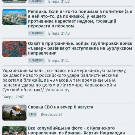
Вчера, 21:52
ПАБЛИКИ
Реплика. Если я что-то понимаю в политике (а я
в ней что-то, да понимаю), у нашего
противника нарастает надлом, грозящий
перерасти в перелом
Вчера, 21:43
ПАБЛИКИ
Охват в приграничье. Бойцы группировки войск
«Север» развивают наступление на Бурлукском
направлении
Вчера, 21:25
ПАБЛИКИ
Украинские каналы, ссылаясь на американскую разведку,
ожидают нового российского удара баллистическими
ракетами ближайшие 48 часов А тем временем БПЛА
нанесли удары по целям в Житомире, Харьковской и
Сумской областях//
Украина.ру
Вчера, 21:07
Сводка СВО на вечер 8 августа
Вчера, 20:34
СМИ
Все колумбийцы на фото - с Купянского
направления, из бригады Хартия Нацгвардии