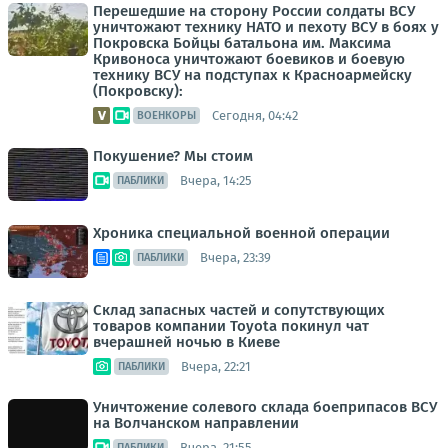
Перешедшие на сторону России солдаты ВСУ
уничтожают технику НАТО и пехоту ВСУ в боях у
Покровска Бойцы батальона им. Максима
Кривоноса уничтожают боевиков и боевую
технику ВСУ на подступах к Красноармейску
(Покровску):
Сегодня, 04:42
ВОЕНКОРЫ
Покушение? Мы стоим
Вчера, 14:25
ПАБЛИКИ
Хроника специальной военной операции
Вчера, 23:39
ПАБЛИКИ
Склад запасных частей и сопутствующих
товаров компании Toyota покинул чат
вчерашней ночью в Киеве
Вчера, 22:21
ПАБЛИКИ
Уничтожение солевого склада боеприпасов ВСУ
на Волчанском направлении
Вчера, 21:55
ПАБЛИКИ