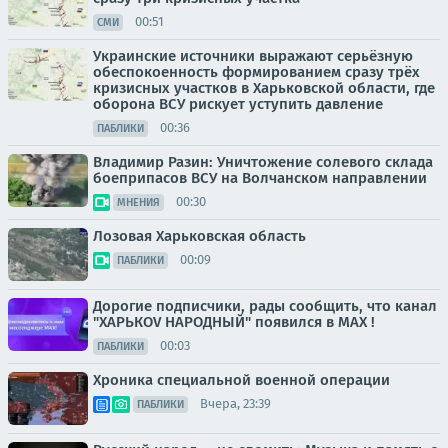
00:51
СМИ
Украинские источники выражают серьёзную
обеспокоенность формированием сразу трёх
кризисных участков в Харьковской области, где
оборона ВСУ рискует уступить давление
00:36
ПАБЛИКИ
Владимир Разин: Уничтожение солевого склада
боеприпасов ВСУ на Волчанском направлении
00:30
МНЕНИЯ
Лозовая Харьковская область
00:09
ПАБЛИКИ
Дорогие подписчики, рады сообщить, что канал
"ХАРЬКОV НАРОДНЫЙ" появился в MAX !
00:03
ПАБЛИКИ
Хроника специальной военной операции
Вчера, 23:39
ПАБЛИКИ