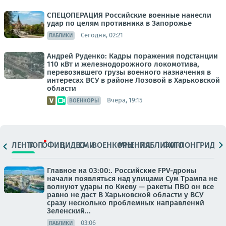
СПЕЦОПЕРАЦИЯ Российские военные нанесли
удар по целям противника в Запорожье
Сегодня, 02:21
ПАБЛИКИ
Андрей Руденко: Кадры поражения подстанции
110 кВт и железнодорожного локомотива,
перевозившего грузы военного назначения в
интересах ВСУ в районе Лозовой в Харьковской
области
Вчера, 19:15
ВОЕНКОРЫ
ЛЕНТА
ТОП
ОФИЦ.
ВИДЕО
СМИ
ВОЕНКОРЫ
МНЕНИЯ
ПАБЛИКИ
ФОТО
ЛОНГРИДЫ
Главное на 03:00:. Российские FPV-дроны
начали появляться над улицами Сум Трампа не
волнуют удары по Киеву — ракеты ПВО он все
равно не даст В Харьковской области у ВСУ
сразу несколько проблемных направлений
Зеленский...
03:06
ПАБЛИКИ