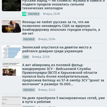
Русский народ — не сломить: Музыка и память о
подвиге предков оказались сильнее
технических неполадок
Вчера, 23:39
ПАБЛИКИ
Японцы не любят русских за то, что им
позволено ненавидеть США за ядерную
бомбардировку японских городов открыто, а
им нет
Вчера, 23:04
ПАБЛИКИ
Зеленский опустился на девятое место в
рейтинге доверия среди украинцев
Вчера, 22:58
СМИ
А вот абверовец из полевой фельд-
жандермерии ЗСУ - Вийськовой Службы
Правопорядка (ВСП) в Харьковской области
пытался быть более изобретательным,
предложив беглецу из 57-й омпбр ЗСУ "донат за
молчание" в размере 10.000...
Вчера, 22:42
ПАБЛИКИ
На днях приобрели 5 маскировочных сетей, уже
в пути к ребятам