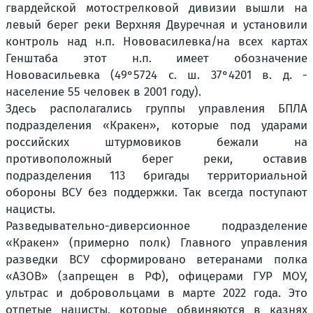
гвардейской мотострелковой дивизии вышли на
левый берег реки Верхняя Двуречная и установили
контроль над н.п. Нововасилевка/на всех картах
Генштаба этот н.п. имеет обозначение
Нововасильевка (49°5724 с. ш. 37°4201 в. д. -
население 55 человек в 2001 году).
Здесь располагались группы управления БПЛА
подразделения «Кракен», которые под ударами
российских штурмовиков бежали на
противоположный берег реки, оставив
подразделения 113 бригады территориальной
обороны ВСУ без поддержки. Так всегда поступают
нацисты.
Разведывательно-диверсионное подразделение
«Кракен» (примерно полк) Главного управления
разведки ВСУ сформировано ветеранами полка
«АЗОВ» (запрещен в РФ), офицерами ГУР МОУ,
ультрас и добровольцами в марте 2022 года. Это
отпетые нацисты, которые обвиняются в казнях