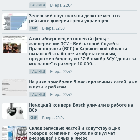
Вчера, 23:04
ПАБЛИКИ
Зеленский опустился на девятое место в
рейтинге доверия среди украинцев
Вчера, 22:58
СМИ
А вот абверовец из полевой фельд-
жандермерии ЗСУ - Вийськовой Службы
Правопорядка (ВСП) в Харьковской области
пытался быть более изобретательным,
предложив беглецу из 57-й омпбр ЗСУ "донат за
молчание" в размере 10.000...
Вчера, 22:42
ПАБЛИКИ
На днях приобрели 5 маскировочных сетей, уже
в пути к ребятам
Вчера, 22:42
ПАБЛИКИ
Немецкий концерн Bosch уличили в работе на
ВСУ
Вчера, 22:24
СМИ
Склад запасных частей и сопутствующих
товаров компании Toyota покинул чат
вчерашней ночью в Киеве