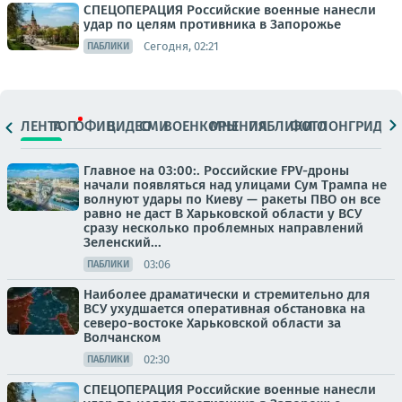
СПЕЦОПЕРАЦИЯ Российские военные нанесли
удар по целям противника в Запорожье
Сегодня, 02:21
ПАБЛИКИ
ЛЕНТА
ТОП
ОФИЦ.
ВИДЕО
СМИ
ВОЕНКОРЫ
МНЕНИЯ
ПАБЛИКИ
ФОТО
ЛОНГРИДЫ
Главное на 03:00:. Российские FPV-дроны
начали появляться над улицами Сум Трампа не
волнуют удары по Киеву — ракеты ПВО он все
равно не даст В Харьковской области у ВСУ
сразу несколько проблемных направлений
Зеленский...
03:06
ПАБЛИКИ
Наиболее драматически и стремительно для
ВСУ ухудшается оперативная обстановка на
северо-востоке Харьковской области за
Волчанском
02:30
ПАБЛИКИ
СПЕЦОПЕРАЦИЯ Российские военные нанесли