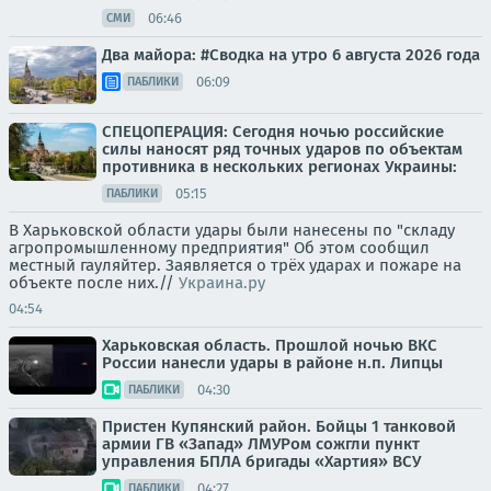
06:46
СМИ
Два майора: #Сводка на утро 6 августа 2026 года
06:09
ПАБЛИКИ
СПЕЦОПЕРАЦИЯ: Сегодня ночью российские
силы наносят ряд точных ударов по объектам
противника в нескольких регионах Украины:
05:15
ПАБЛИКИ
В Харьковской области удары были нанесены по "складу
агропромышленному предприятия" Об этом сообщил
местный гауляйтер. Заявляется о трёх ударах и пожаре на
объекте после них.//
Украина.ру
04:54
Харьковская область. Прошлой ночью ВКС
России нанесли удары в районе н.п. Липцы
04:30
ПАБЛИКИ
Пристен Купянский район. Бойцы 1 танковой
армии ГВ «Запад» ЛМУРом сожгли пункт
управления БПЛА бригады «Хартия» ВСУ
04:27
ПАБЛИКИ