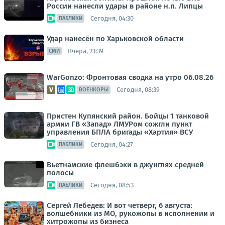
России нанесли удары в районе н.п. Липцы
Сегодня, 04:30
ПАБЛИКИ
Удар нанесён по Харьковской области
Вчера, 23:39
СМИ
WarGonzo: Фронтовая сводка на утро 06.08.26
Сегодня, 08:39
ВОЕНКОРЫ
Пристен Купянский район. Бойцы 1 танковой
армии ГВ «Запад» ЛМУРом сожгли пункт
управления БПЛА бригады «Хартия» ВСУ
Сегодня, 04:27
ПАБЛИКИ
Вьетнамские флешбэки в джунглях средней
полосы
Сегодня, 08:53
ПАБЛИКИ
Сергей Лебедев: И вот четверг, 6 августа:
волшебники из МО, рукожопы в исполнении и
хитрожопы из бизнеса