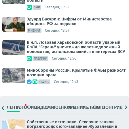
области
Сегодня, 13:18
СМИ
Эдуард Басурин: Цифры от Министерства
обороны РФ за неделю:
Сегодня, 13:59
МНЕНИЯ
В н.п. Лозовая Харьковской области ударный
БпЛА "Герань" уничтожил железнодорожный
локомотив, использовавшийся в интересах ВСУ
Сегодня, 12:56
ПАБЛИКИ
Минобороны России: Крылатые ФАБы разносят
позиции врага
Сегодня, 12:43
ОФИЦ.
ЛЕНТА
ТОП
ОФИЦ.
ВИДЕО
СМИ
ВОЕНКОРЫ
МНЕНИЯ
ПАБЛИКИ
ФОТО
ЛОНГРИДЫ
Собственные источники. Северяне заняли
погрангородок юго-западнее Журавлёвки в