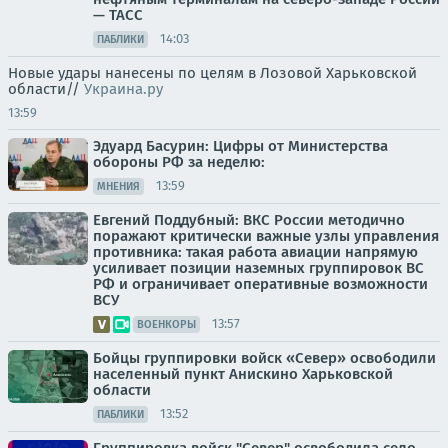
— ТАСС
14:03
ПАБЛИКИ
Новые удары нанесены по целям в Лозовой Харьковской
области//
Украина.ру
13:59
Эдуард Басурин: Цифры от Министерства
обороны РФ за неделю:
13:59
МНЕНИЯ
Евгений Поддубный: ВКС России методично
поражают критически важные узлы управления
противника: такая работа авиации напрямую
усиливает позиции наземных группировок ВС
РФ и ограничивает оперативные возможности
ВСУ
13:57
ВОЕНКОРЫ
Бойцы группировки войск «Север» освободили
населенный пункт Анискино Харьковской
области
13:52
ПАБЛИКИ
Группировка войск "Север" освободила село