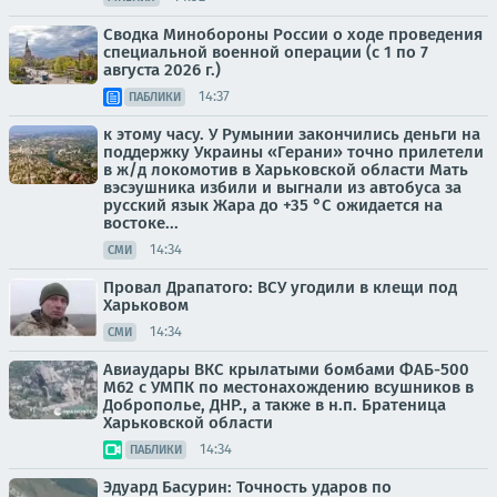
Сводка Минобороны России о ходе проведения
специальной военной операции (с 1 по 7
августа 2026 г.)
14:37
ПАБЛИКИ
к этому часу. У Румынии закончились деньги на
поддержку Украины «Герани» точно прилетели
в ж/д локомотив в Харьковской области Мать
вэсэушника избили и выгнали из автобуса за
русский язык Жара до +35 °С ожидается на
востоке...
14:34
СМИ
Провал Драпатого: ВСУ угодили в клещи под
Харьковом
14:34
СМИ
Авиаудары ВКС крылатыми бомбами ФАБ-500
М62 с УМПК по местонахождению всушников в
Доброполье, ДНР., а также в н.п. Братеница
Харьковской области
14:34
ПАБЛИКИ
Эдуард Басурин: Точность ударов по