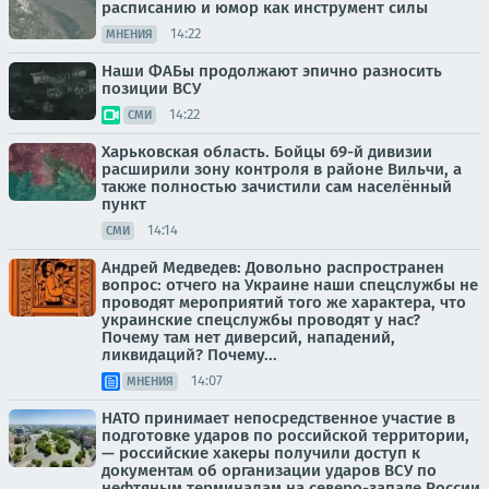
расписанию и юмор как инструмент силы
14:22
МНЕНИЯ
Наши ФАБы продолжают эпично разносить
позиции ВСУ
14:22
СМИ
Харьковская область. Бойцы 69-й дивизии
расширили зону контроля в районе Вильчи, а
также полностью зачистили сам населённый
пункт
14:14
СМИ
Андрей Медведев: Довольно распространен
вопрос: отчего на Украине наши спецслужбы не
проводят мероприятий того же характера, что
украинские спецслужбы проводят у нас?
Почему там нет диверсий, нападений,
ликвидаций? Почему...
14:07
МНЕНИЯ
НАТО принимает непосредственное участие в
подготовке ударов по российской территории,
— российские хакеры получили доступ к
документам об организации ударов ВСУ по
нефтяным терминалам на северо-западе России