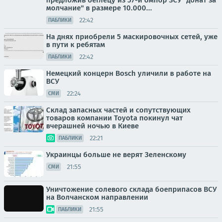
предложив беглецу из 57-й омпбр ЗСУ "донат за
молчание" в размере 10.000...
22:42
ПАБЛИКИ
На днях приобрели 5 маскировочных сетей, уже
в пути к ребятам
22:42
ПАБЛИКИ
Немецкий концерн Bosch уличили в работе на
ВСУ
22:24
СМИ
Склад запасных частей и сопутствующих
товаров компании Toyota покинул чат
вчерашней ночью в Киеве
22:21
ПАБЛИКИ
Украинцы больше не верят Зеленскому
21:55
СМИ
Уничтожение солевого склада боеприпасов ВСУ
на Волчанском направлении
21:55
ПАБЛИКИ