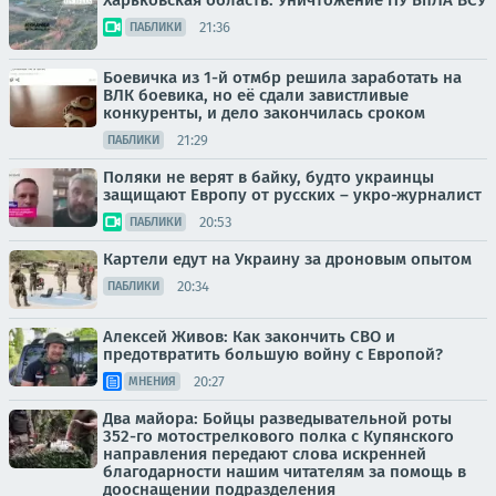
Харьковская область. Уничтожение ПУ БпЛА ВСУ
21:36
ПАБЛИКИ
Боевичка из 1-й отмбр решила заработать на
ВЛК боевика, но её сдали завистливые
конкуренты, и дело закончилась сроком
21:29
ПАБЛИКИ
Поляки не верят в байку, будто украинцы
защищают Европу от русских – укро-журналист
20:53
ПАБЛИКИ
Картели едут на Украину за дроновым опытом
20:34
ПАБЛИКИ
Алексей Живов: Как закончить СВО и
предотвратить большую войну с Европой?
20:27
МНЕНИЯ
Два майора: Бойцы разведывательной роты
352-го мотострелкового полка с Купянского
направления передают слова искренней
благодарности нашим читателям за помощь в
дооснащении подразделения