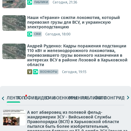
Сегодня, 21:36
ПАБЛИКИ
Наши «Герани» сожгли локомотив, который
перевозил грузы для ВСУ, и украинскую
электроподстанцию
Сегодня, 18:00
СМИ
Андрей Руденко: Кадры поражения подстанции
110 кВт и железнодорожного локомотива,
перевозившего грузы военного назначения в
интересах ВСУ в районе Лозовой в Харьковской
области
Сегодня, 19:15
ВОЕНКОРЫ
ЛЕНТА
ТОП
ОФИЦ.
ВИДЕО
СМИ
ВОЕНКОРЫ
МНЕНИЯ
ПАБЛИКИ
ФОТО
ЛОНГРИДЫ
А вот абверовец из полевой фельд-
жандермерии ЗСУ - Вийськовой Службы
Правопорядка (ВСП) в Харьковской области
пытался быть более изобретательным,