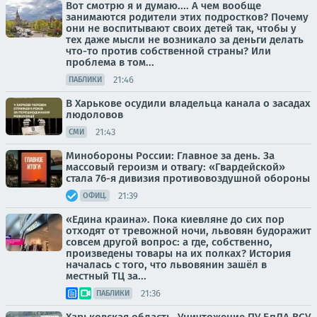
Вот смотрю я и думаю.... А чем вообще
занимаются родители этих подростков? Почему
они не воспитывают своих детей так, чтобы у
тех даже мысли не возникало за деньги делать
что-то против собственной страны? Или
проблема в том...
21:46
ПАБЛИКИ
В Харькове осудили владельца канала о засадах
людоловов
21:43
СМИ
Минобороны России: Главное за день. За
массовый героизм и отвагу: «Гвардейской»
стала 76-я дивизия противовоздушной обороны
21:39
ОФИЦ.
«Едина краина». Пока киевляне до сих пор
отходят от тревожной ночи, львовян будоражит
совсем другой вопрос: а где, собственно,
произведены товары на их полках? История
началась с того, что львовянин зашёл в
местный ТЦ за...
21:36
ПАБЛИКИ