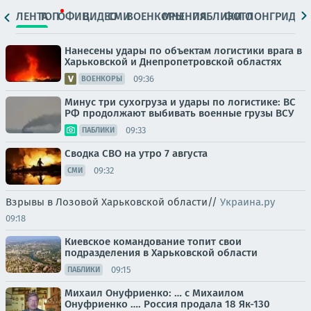
ЛЕНТА
ТОП
ОФИЦ.
ВИДЕО
СМИ
ВОЕНКОРЫ
МНЕНИЯ
ПАБЛИКИ
ФОТО
ЛОНГРИДЫ
Нанесены удары по объектам логистики врага в
Харьковской и Днепропетровской областях
09:36
ВОЕНКОРЫ
Минус три сухогруза и удары по логистике: ВС
РФ продолжают выбивать военные грузы ВСУ
09:33
ПАБЛИКИ
Сводка СВО на утро 7 августа
09:32
СМИ
Взрывы в Лозовой Харьковской области//
Украина.ру
09:18
Киевское командование топит свои
подразделения в Харьковской области
09:15
ПАБЛИКИ
Михаил Онуфриенко: … с Михаилом
Онуфриенко …. Россия продала 18 Як-130