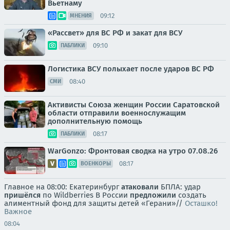
Вьетнаму
09:12
МНЕНИЯ
«Рассвет» для ВС РФ и закат для ВСУ
09:10
ПАБЛИКИ
Логистика ВСУ полыхает после ударов ВС РФ
08:40
СМИ
Активисты Союза женщин России Саратовской
области отправили военнослужащим
дополнительную помощь
08:17
ПАБЛИКИ
WarGonzo: Фронтовая сводка на утро 07.08.26
08:17
ВОЕНКОРЫ
Главное на 08:00: Екатеринбург
атаковали
БПЛА: удар
пришёлся
по Wildberries В России
предложили
создать
алиментный фонд для защиты детей «Герани»//
Осташко!
Важное
08:04