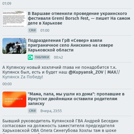
01:09
В Варшаве отменили проведение украинского
фестиваля Gremi Borsch Fest, — пишет На самом
деле в Харькове
01:00
СМИ
Подразделения ГрВ «Север» взяли
приграничное село Анискино на севере
Харьковской области
00:42
ПАБЛИКИ
А Купянску новый хохлячий глава не понадобится т.к.
Купянск был, есть и будет наш
@Kupyansk_ZOV
|
MAX
//
Купянск Za Победу!
00:00
"Мама, папа, мы ушли из дома": пропавшие в
Иркутске двойняшки оставили родителям
записку
Вчера, 23:55
СМИ
Бывший руководитель Купянской ГВА Андрей Беседин
согласован на должность заместителя председателя
Харьковской ОВА Олега Синегубова Хохлы там в шоке