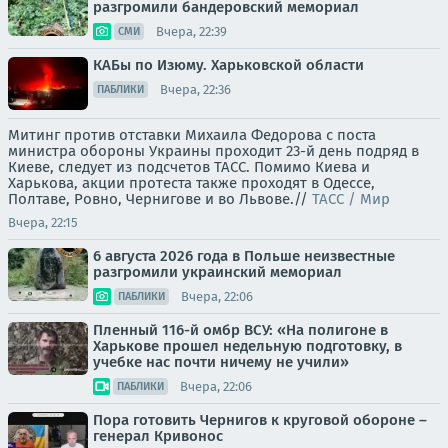
разгромили бандеровский мемориал
Вчера, 22:39
СМИ
КАБы по Изюму. Харьковской области
Вчера, 22:36
ПАБЛИКИ
Митинг против отставки Михаила Федорова с поста
министра обороны Украины проходит 23-й день подряд в
Киеве, следует из подсчетов ТАСС. Помимо Киева и
Харькова, акции протеста также проходят в Одессе,
Полтаве, Ровно, Чернигове и во Львове.//
ТАСС / Мир
Вчера, 22:15
6 августа 2026 года в Польше неизвестные
разгромили украинский мемориал
Вчера, 22:06
ПАБЛИКИ
Пленный 116-й омбр ВСУ: «На полигоне в
Харькове прошел недельную подготовку, в
учебке нас почти ничему не учили»
Вчера, 22:06
ПАБЛИКИ
Пора готовить Чернигов к круговой обороне –
генерал Кривонос