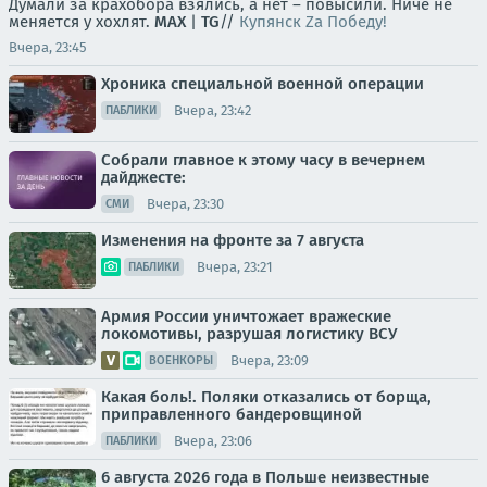
Думали за крахобора взялись, а нет – повысили. Ниче не
меняется у хохлят.
MAX
|
TG
//
Купянск Za Победу!
Вчера, 23:45
Хроника специальной военной операции
Вчера, 23:42
ПАБЛИКИ
Собрали главное к этому часу в вечернем
дайджесте:
Вчера, 23:30
СМИ
Изменения на фронте за 7 августа
Вчера, 23:21
ПАБЛИКИ
Армия России уничтожает вражеские
локомотивы, разрушая логистику ВСУ
Вчера, 23:09
ВОЕНКОРЫ
Какая боль!. Поляки отказались от борща,
приправленного бандеровщиной
Вчера, 23:06
ПАБЛИКИ
6 августа 2026 года в Польше неизвестные