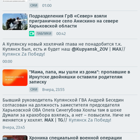
01:00
СМИ
Подразделения ГрВ «Север» взяли
приграничное село Анискино на севере
Харьковской области
00:42
ПАБЛИКИ
А Купянску новый хохлячий глава не понадобится т.к.
Купянск был, есть и будет наш
@Kupyansk_ZOV
|
MAX
//
Купянск Za Победу!
00:00
"Мама, папа, мы ушли из дома": пропавшие в
Иркутске двойняшки оставили родителям
записку
Вчера, 23:55
СМИ
Бывший руководитель Купянской ГВА Андрей Беседин
согласован на должность заместителя председателя
Харьковской ОВА Олега Синегубова Хохлы там в шоке
Думали за крахобора взялись, а нет – повысили. Ниче не
меняется у хохлят.
MAX
|
TG
//
Купянск Za Победу!
Вчера, 23:45
Хроника специальной военной операции