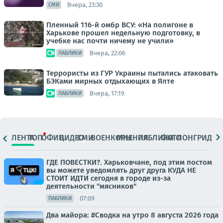
Вчера, 23:30
СМИ
Пленный 116-й омбр ВСУ: «На полигоне в
Харькове прошел недельную подготовку, в
учебке нас почти ничему не учили»
Вчера, 22:06
ПАБЛИКИ
Террористы из ГУР Украины пытались атаковать
БЭКами мирных отдыхающих в Ялте
Вчера, 17:19
ПАБЛИКИ
ЛЕНТА
ТОП
ОФИЦ.
ВИДЕО
СМИ
ВОЕНКОРЫ
МНЕНИЯ
ПАБЛИКИ
ФОТО
ЛОНГРИДЫ
ГДЕ ПОВЕСТКИ?. Харьковчане, под этим постом
вы можете уведомлять друг друга КУДА НЕ
СТОИТ ИДТИ сегодня в городе из-за
деятельности "мясников"
07:09
ПАБЛИКИ
Два майора: #Сводка на утро 8 августа 2026 года