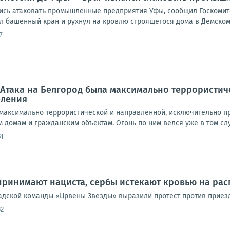
ись атаковать промышленные предприятия Уфы, сообщил Госкомите
л башенный кран и рухнул на кровлю строящегося дома в Демском 
7
 Атака на Белгород была максимально террористи
еления
 максимально террористической и направленной, исключительно п
домам и гражданским объектам. Огонь по ним велся уже в том случ
51
принимают нациста, сербы истекают кровью на рас
адской команды «Црвены Звезды» выразили протест против приезд
32