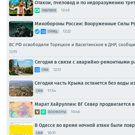
Отакои, пчеловод и по недоразумению тр
12:49
ПАБЛИКИ
Минобороны России: Вооруженные Силы Р
12:22
ОФИЦ.
ВС РФ освободили Торецкое и Васютинское в ДНР, сооб
12:15
Сегодня в связи с аварийно-ремонтными р
12:12
СМИ
Сегодня часть Крыма останется без воды и
11:54
СМИ
Марат Хайруллин: ВГ Север продвигается в
10:46
ВОЕНКОРЫ
В Одессе во время ночной атаки были пов
10:31
СМИ