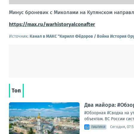
Минус броневик с Миколами на Купянском направ
https://max.ru/warhistoryalconafter
Источник:
Канал в МАКС "Кирилл Фёдоров / Война История Ор
Топ
Два майора: #Обзор
#Обзорная #Сводка на у
объектам. ВС России сис
Сегодня, 07:5
ПАБЛИКИ