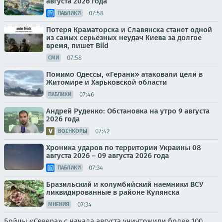
августа 2026 года
07:58
ПАБЛИКИ
Потеря Краматорска и Славянска станет одной
из самых серьёзных неудач Киева за долгое
время, пишет Bild
07:58
СМИ
Помимо Одессы, «Герани» атаковали цели в
Житомире и Харьковской области
07:46
ПАБЛИКИ
Андрей Руденко: Обстановка на утро 9 августа
2026 года
07:42
ВОЕНКОРЫ
Хроника ударов по территории Украины 08
августа 2026 – 09 августа 2026 года
07:34
ПАБЛИКИ
Бразильский и колумбийский наемники ВСУ
ликвидированные в районе Купянска
07:34
МНЕНИЯ
Бойцы «Севера» с начала августа уничтожили более 100