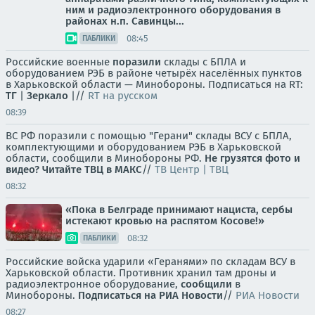
ним и радиоэлектронного оборудования в
районах н.п. Савинцы...
08:45
ПАБЛИКИ
Российские военные
поразили
склады с БПЛА и
оборудованием РЭБ в районе четырёх населённых пунктов
в Харьковской области — Минобороны. Подписаться на RT:
ТГ
|
Зеркало
|//
RT на русском
08:39
ВС РФ поразили с помощью "Герани" склады ВСУ с БПЛА,
комплектующими и оборудованием РЭБ в Харьковской
области, сообщили в Минобороны РФ.
Не грузятся фото и
видео? Читайте ТВЦ в МАКС
//
ТВ Центр | ТВЦ
08:32
«Пока в Белграде принимают нациста, сербы
истекают кровью на распятом Косове!»
08:32
ПАБЛИКИ
Российские войска ударили «Геранями» по складам ВСУ в
Харьковской области. Противник хранил там дроны и
радиоэлектронное оборудование,
сообщили
в
Минобороны.
Подписаться на РИА Новости
//
РИА Новости
08:27