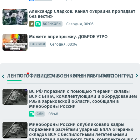
Александр Сладков: Канал «Украина пропадает
без вести»
Сегодня, 00:06
ВОЕНКОРЫ
Можете вприпрыжку. ДОБРОЕ УТРО
Сегодня, 08:04
ПАБЛИКИ
ЛЕНТА
ТОП
ОФИЦ.
ВИДЕО
СМИ
ВОЕНКОРЫ
МНЕНИЯ
ПАБЛИКИ
ФОТО
ЛОНГРИДЫ
ВС РФ поразили с помощью "Герани" склады
ВСУ с БПЛА, комплектующими и оборудованием
РЭБ в Харьковской области, сообщили в
Минобороны России
08:48
СМИ
Минобороны России опубликовало кадры
поражения расчётами ударных БпЛА «Герань»
складов ВСУ с беспилотными летательными
аппаратами различного типа, комплектующих к