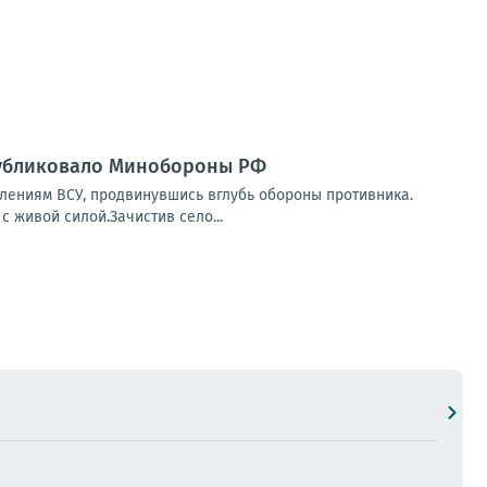
публиковало Минобороны РФ
ениям ВСУ, продвинувшись вглубь обороны противника.
 живой силой.Зачистив село...