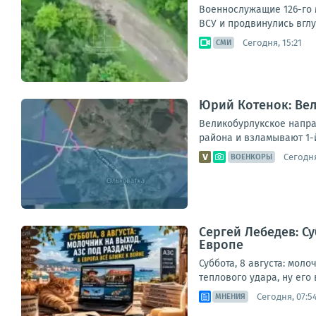
Военнослужащие 126-го 
ВСУ и продвинулись вгл
Сегодня, 15:21
СМИ
Юрий Котенок: Ве
Великобурлукское напра
района и взламывают 1-й
Сегодня
ВОЕНКОРЫ
Сергей Лебедев: Су
Европе
Суббота, 8 августа: мол
теплового удара, ну его 
Сегодня, 07:5
МНЕНИЯ