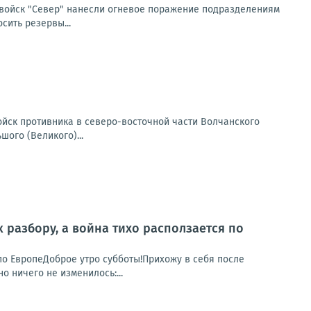
 войск "Север" нанесли огневое поражение подразделениям
сить резервы...
йск противника в северо-восточной части Волчанского
ого (Великого)...
к разбору, а война тихо расползается по
я по ЕвропеДоброе утро субботы!Прихожу в себя после
о ничего не изменилось:...