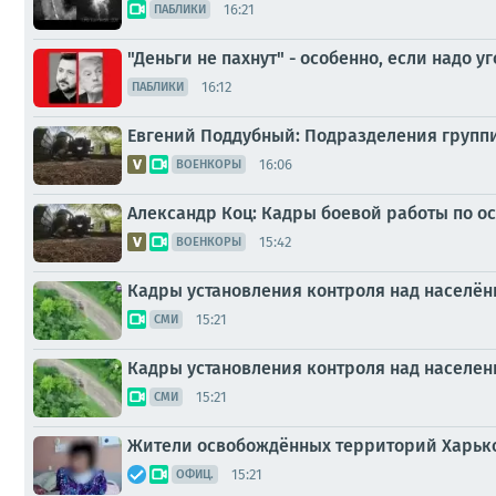
16:21
ПАБЛИКИ
"Деньги не пахнут" - особенно, если надо уг
16:12
ПАБЛИКИ
Евгений Поддубный: Подразделения группи
16:06
ВОЕНКОРЫ
Александр Коц: Кадры боевой работы по 
15:42
ВОЕНКОРЫ
Кадры установления контроля над населё
15:21
СМИ
Кадры установления контроля над населе
15:21
СМИ
Жители освобождённых территорий Харьков
15:21
ОФИЦ.