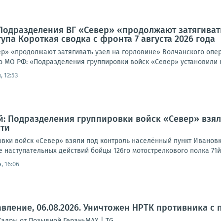
Подразделения ВГ «Север» «продолжают затягиват
упа Короткая сводка с фронта 7 августа 2026 года
р» «продолжают затягивать узел на горловине» Волчанского опера
о МО РФ: «Подразделения группировки войск «Север» установили к
 12:53
: Подразделения группировки войск «Север» взял
сти
вки войск «Север» взяли под контроль населённый пункт Ивановк
е наступательных действий бойцы 126го мотострелкового полка 71й
, 16:06
вление, 06.08.2026. Уничтожен НРТК противника с 
Кадры от Позывной ГераньMAX | TG