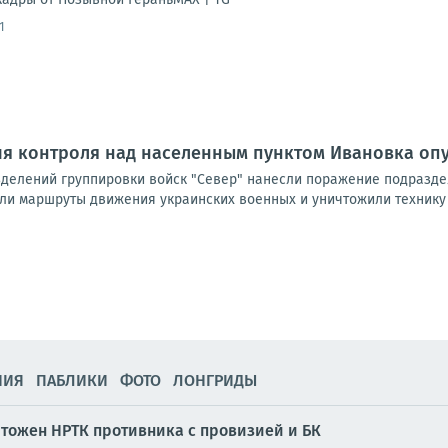
1
ия контроля над населенным пунктом Ивановка о
елений группировки войск "Север" нанесли поражение подраздел
ли маршруты движения украинских военных и уничтожили технику с
НИЯ
ПАБЛИКИ
ФОТО
ЛОНГРИДЫ
чтожен НРТК противника с провизией и БК