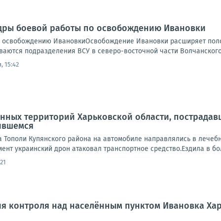
адры боевой работы по освобождению Ивановки
 освобождению ИвановкиОсвобождение Ивановки расширяет полос
ваются подразделения ВСУ в северо-восточной части Волчанского 
, 15:42
ных территорий Харьковской области, пострадавш
ившемся
а Тополи Купянского района на автомобиле направлялись в лечебн
мент украинский дрон атаковал транспортное средство.Ездила в бол
21
ия контроля над населённым пунктом Ивановка Ха