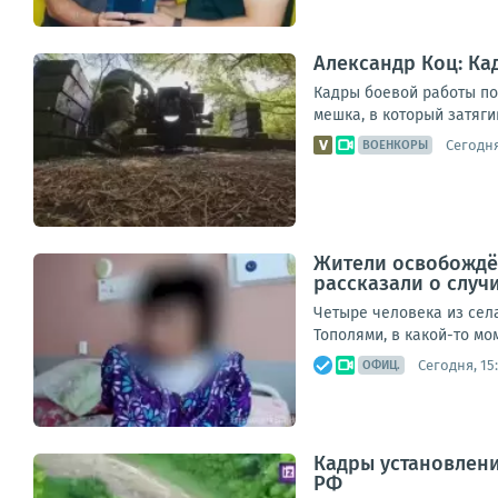
Александр Коц: К
Кадры боевой работы по
мешка, в который затяги
Сегодня
ВОЕНКОРЫ
Жители освобождён
рассказали о случ
Четыре человека из сел
Тополями, в какой-то мо
Сегодня, 15:
ОФИЦ.
Кадры установлен
РФ