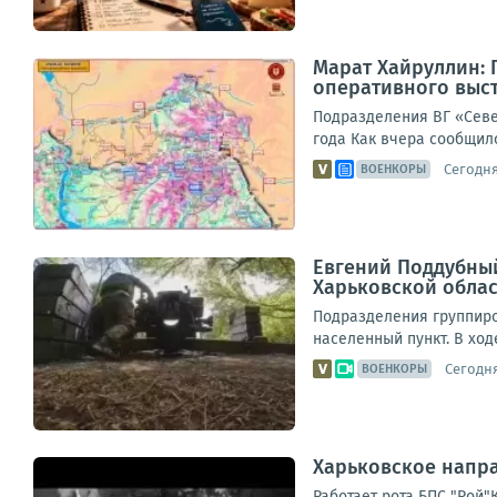
Марат Хайруллин: 
оперативного выст
Подразделения ВГ «Севе
года Как вчера сообщил
Сегодня,
ВОЕНКОРЫ
Евгений Поддубный
Харьковской обла
Подразделения группиро
населенный пункт. В ход
Сегодня
ВОЕНКОРЫ
Харьковское напра
Работает рота БПС "Рой"