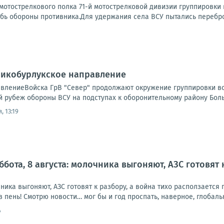
мотострелкового полка 71-й мотострелковой дивизии группировки
убь обороны противника.Для удержания села ВСУ пытались перебро
ликобурлукское направление
влениеВойска ГрВ "Север" продолжают окружение группировки во
 рубеж обороны ВСУ на подступах к оборонительному району Больш
, 13:19
ббота, 8 августа: молочника выгоняют, АЗС готовят 
очника выгоняют, АЗС готовят к разбору, а война тихо расползаетс
в пень! Смотрю новости… мог бы и год проспать, наверное, глобальн
4