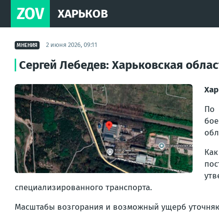
ZOV
ХАРЬКОВ
2 июня 2026, 09:11
МНЕНИЯ
Сергей Лебедев: Харьковская облас
Хар
По 
бое
обл
Как
пос
утв
специализированного транспорта.
Масштабы возгорания и возможный ущерб уточняю