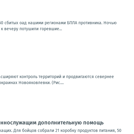
150 сбитых оад нашими регионами БПЛА противника. Ночью
к вечеру потушили горевшие...
асширяют контроль территорий и продвигаются севернее
раинах Новояковлевки. (Рис....
оеннослужащим дополнительную помощь
щих. Для бойцов собрали 21 коробку продуктов питания, 50