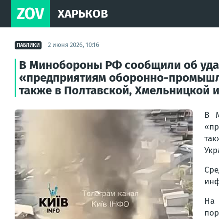
ZOV
ХАРЬКОВ
2 июня 2026, 10:16
ПАБЛИКИ
В Минобороны РФ сообщили об удар
«предприятиям оборонно-промышлен
также в Полтавской, Хмельницкой и.
В 
«пр
так
Укр
Ср
инф
На 
пор