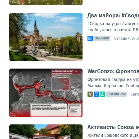
Два майора: #Сводк
#Сводка на утро 7 авгу
сообщалось о работе ПВО
Сегодня, 07:0
ПАБЛИКИ
WarGonzo: Фронтова
Фронтовая сводка на ут
Малых Щербаков. Сообщае
Сего
ВОЕНКОРЫ
Активисты Союза 
Жители Ершовского и Де