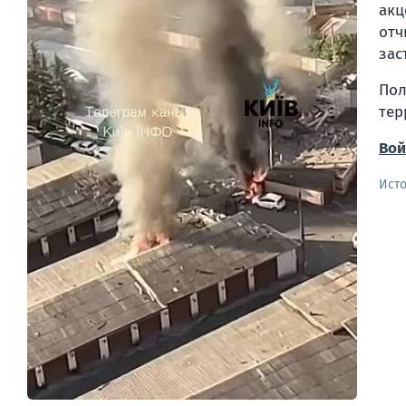
акц
отч
зас
Пол
тер
Вой
Ист