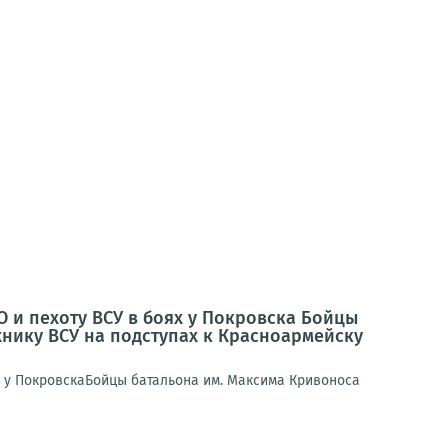
 и пехоту ВСУ в боях у Покровска Бойцы
нику ВСУ на подступах к Красноармейску
х у ПокровскаБойцы батальона им. Максима Кривоноса