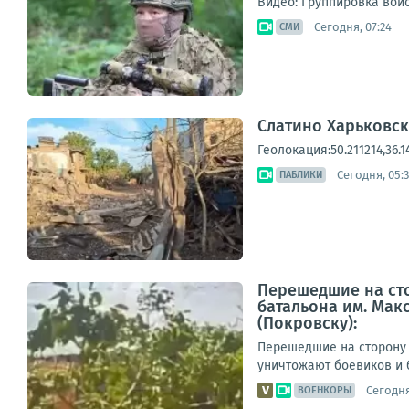
Видео: Группировка войс
Сегодня, 07:24
СМИ
Слатино Харьковско
Геолокация:50.211214,36.
Сегодня, 05:
ПАБЛИКИ
Перешедшие на сто
батальона им. Мак
(Покровску):
Перешедшие на сторону 
уничтожают боевиков и б
Сегодня
ВОЕНКОРЫ