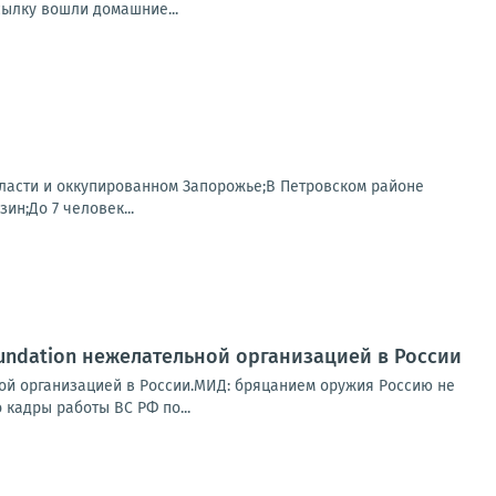
сылку вошли домашние...
области и оккупированном Запорожье;В Петровском районе
н;До 7 человек...
oundation нежелательной организацией в России
ой организацией в России.МИД: бряцанием оружия Россию не
кадры работы ВС РФ по...