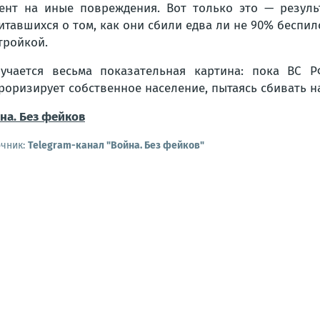
ент на иные повреждения. Вот только это — резуль
итавшихся о том, как они сбили едва ли не 90% беспил
тройкой.
учается весьма показательная картина: пока ВС 
роризирует собственное население, пытаясь сбивать 
на. Без фейков
очник:
Telegram-канал "Война. Без фейков"