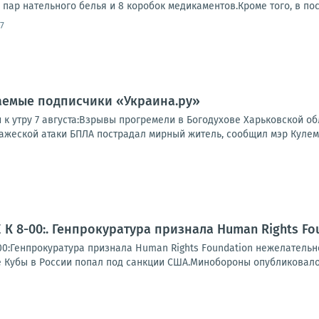
 пар нательного белья и 8 коробок медикаментов.Кроме того, в по
7
аемые подписчики «Украина.ру»
и к утру 7 августа:Взрывы прогремели в Богодухове Харьковской 
ажеской атаки БПЛА пострадал мирный житель, сообщил мэр Кулемзи
К 8-00:. Генпрокуратура признала Human Rights F
0:Генпрокуратура признала Human Rights Foundation нежелательн
е Кубы в России попал под санкции США.Минобороны опубликовало 