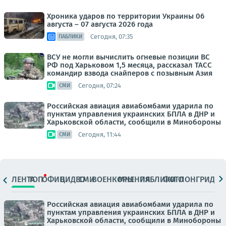
Хроника ударов по территории Украины 06
августа – 07 августа 2026 года
Сегодня, 07:35
ПАБЛИКИ
ВСУ не могли вычислить огневые позиции ВС
РФ под Харьковом 1,5 месяца, рассказал ТАСС
командир взвода снайперов с позывным Азия
Сегодня, 07:24
СМИ
Российская авиация авиабомбами ударила по
пунктам управления украинских БПЛА в ДНР и
Харьковской области, сообщили в Минобороны
Сегодня, 11:44
СМИ
ЛЕНТА
ТОП
ОФИЦ.
ВИДЕО
СМИ
ВОЕНКОРЫ
МНЕНИЯ
ПАБЛИКИ
ФОТО
ЛОНГРИДЫ
Российская авиация авиабомбами ударила по
пунктам управления украинских БПЛА в ДНР и
Харьковской области, сообщили в Минобороны